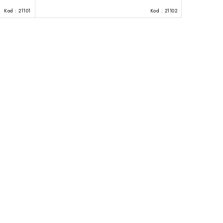
Kod :
21101
Kod :
21102