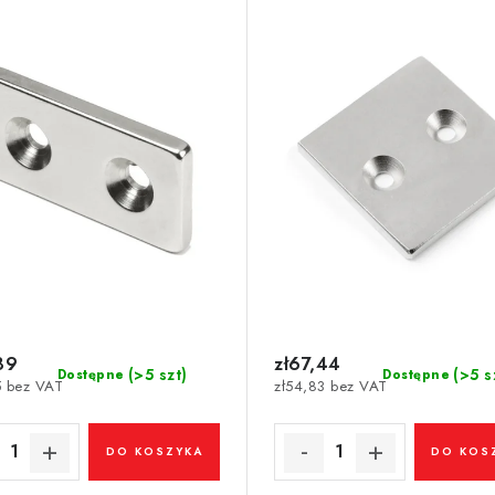
 x 4 N 80 °C, VMM4-N35
x 40 x 4 N 80 °C, VMM
89
zł67,44
(>5 szt)
(>5 s
Dostępne
Dostępne
5 bez VAT
zł54,83 bez VAT
DO KOSZYKA
DO KOS