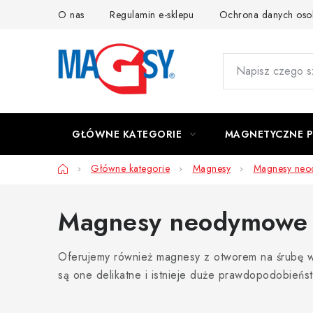
Przejść
O nas
Regulamin e-sklepu
Ochrona danych os
do
treści
GŁÓWNE KATEGORIE
MAGNETYCZNE 
Home
Główne kategorie
Magnesy
Magnesy ne
Magnesy neodymowe p
Oferujemy również magnesy z otworem na śrubę 
są one delikatne i istnieje duże prawdopodobieńs