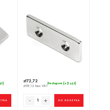
4-N35
x 20 x 4 N 80 °C, VMM4-N35
zł72,72
zt)
(>5 szt)
Dostępne
zł59,12 bez VAT
ZYKA
DO KOSZYKA