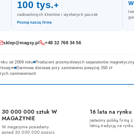
100 tys.
W
+
to
zadowolonych klientów i wysłanych paczek
go
Poznaj naszą firmę
sklep@magsy.pl
+48 32 768 34 56
ynku od 2009 roku
Producent przemysłowych separatorów magnetyczn
ożkowym
Darmowa dostawa przy zamówieniu powyżej 350 zł
kszych zamówieniach
30 000 000 sztuk W
16 lata na rynku
MAGAZYNIE
Jesteśmy polską firmą z
letnią tradycją na rynku
W magazynie posiadamy
ponad 30 000 000 pozycji.