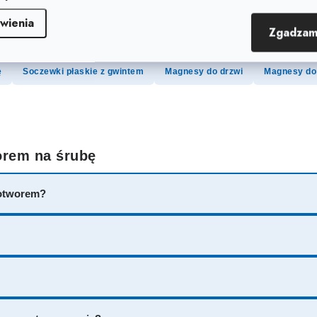
tycznych
Protikus do magnesu z otworem na śrubę
Zestawy mo
wienia
Zgadzam
rścienie
Magnesy samoprzylepne
Magnesy neodymowe nietyp
ę
Soczewki płaskie z gwintem
Magnesy do drzwi
Magnesy do
orem na śrubę
 otworem?