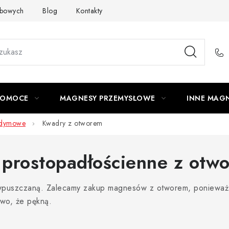
obowych
Blog
Kontakty
Odstąpienie od umowy
POMOCE
MAGNESY PRZEMYSŁOWE
INNE MAG
odymowe
Kwadry z otworem
rostopadłościenne z otw
wpuszczaną. Zalecamy zakup magnesów z otworem, ponieważ 
two, że pękną.