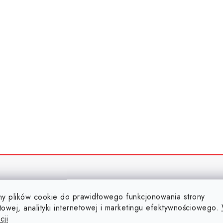
y plików cookie do prawidłowego funkcjonowania strony
towej, analityki internetowej i marketingu efektywnościowego.
Magnesy neodymowe prostopadłościenne z o
cji