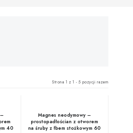
Strona
1
z
1
-
5
pozycji razem
 –
Magnes neodymowy –
worem
prostopadłościan z otworem
wym 40
na śruby z łbem stożkowym 60