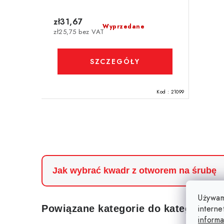
zł31,67
Wyprzedane
zł25,75 bez VAT
SZCZEGÓŁY
Kod :
21099
K
o
n
Jak wybrać kwadr z otworem na śrubę
t
Używam
r
interne
Powiązane kategorie do kategorii 
o
informa