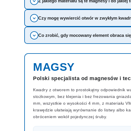
Z jakiego materiału są te magnesy i do jakiej
Czy mogę wywiercić otwór w zwykłym kwad
Co zrobić, gdy mocowany element obraca si
MAGSY
Polski specjalista od magnesów i te
Kwadry z otworem to prostokątny odpowiednik wa
stożkowym, bez klejenia i bez frezowania gniaz
mm, wszystkie o wysokości 4 mm, z materiału V
krawędzie ułatwiają wyrównanie do listwy albo ka
obróceniem wokół pojedynczej śruby.