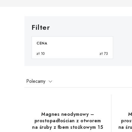
CENA
zł
10
zł
73
S
Polecamy
o
L
r
i
t
Magnes neodymowy –
M
s
prostopadłościan z otworem
pros
o
na śruby z łbem stożkowym 15
na śr