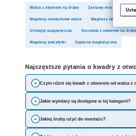
l
Walce z otworem na śrubę
Zestawy mocowań magne
Usta
k
Magnesy neodymowe walce
Magnesy neodymowe pie
i
Uchwyty magnetyczne
Soczewki z otworem na śrub
l
Magnesy pod płytki
Zapięcia magnetyczne
i
s
t
Najczęstsze pytania o kwadry z otw
y
Czym różni się kwadr z otworem od walca z
Jakie wymiary są dostępne w tej kategorii?
Jakiej śruby użyć do montażu?