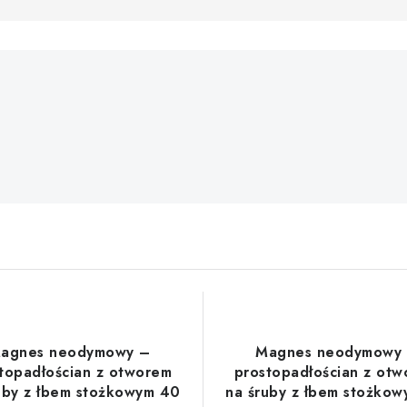
agnes neodymowy –
Magnes neodymowy
topadłościan z otworem
prostopadłościan z ot
uby z łbem stożkowym 40
na śruby z łbem stożko