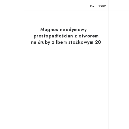
ó
Kod :
21098
w
Magnes neodymowy –
prostopadłościan z otworem
na śruby z łbem stożkowym 20
x 20 x 4 N 80 °C, VMM4-N35