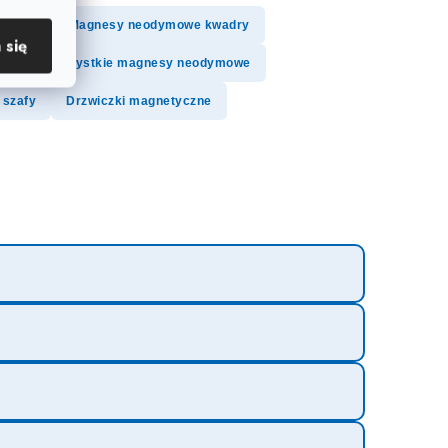
cujące
Magnesy neodymowe kwadry
 się
owe
Wszystkie magnesy neodymowe
 szafy
Drzwiczki magnetyczne