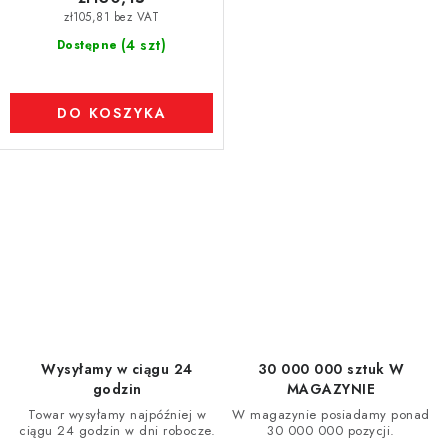
zł105,81 bez VAT
(4 szt)
Dostępne
DO KOSZYKA
K
o
n
t
r
o
l
Wysyłamy w ciągu 24
30 000 000 sztuk W
k
godzin
MAGAZYNIE
i
Towar wysyłamy najpóźniej w
W magazynie posiadamy ponad
ciągu 24 godzin w dni robocze.
30 000 000 pozycji.
l