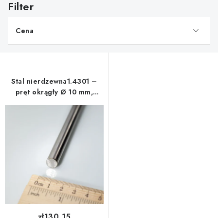
i
s
Cena
t
a
p
r
Stal nierdzewna1.4301 –
o
pręt okrągły Ø 10 mm,
d
długość 1 m
u
k
t
ó
w
zł130,15