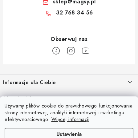
sklep
@
magsy.pl
32 768 34 56
S
t
Informacje dla Ciebie
o
p
O nas
Aktualności
k
Używamy plików cookie do prawidłowego funkcjonowania
Regulamin e-sklepu
a
Odkryj magię kieszeni magnetycznych
strony internetowej, analityki internetowej i marketingu
Facebook
15.4.2025
Ochrona danych osobowych
efektywnościowego.
Więcej informacji
Blog
Ustawienia