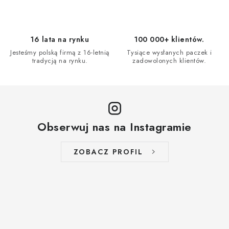
i
s
t
16 lata na rynku
100 000+ klientów.
y
Jesteśmy polską firmą z 16-letnią
Tysiące wysłanych paczek i
tradycją na rynku.
zadowolonych klientów.
Obserwuj nas na Instagramie
ZOBACZ PROFIL