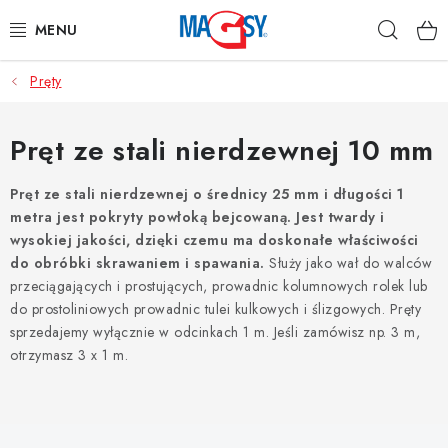
Przejść
Szuka
do
treści
Pręty
GŁÓWNE KATEGORIE
MAGNETYCZNE POMOCE
Pręt ze stali nierdzewnej 10 mm
MAGNESY PRZEMYSŁOWE
Pręt ze stali nierdzewnej o średnicy 25 mm i długości 1
metra jest pokryty powłoką bejcowaną. Jest twardy i
wysokiej jakości, dzięki czemu ma doskonałe właściwości
INNE MAGNESY
do obróbki skrawaniem i spawania.
Służy jako wał do walców
przeciągających i prostujących, prowadnic kolumnowych rolek lub
MATERIAŁY NIERDZEWNE
do prostoliniowych prowadnic tulei kulkowych i ślizgowych. Pręty
sprzedajemy wyłącznie w odcinkach 1 m. Jeśli zamówisz np. 3 m,
O nas
Regulamin e-sklepu
Ochrona danych osobowych
otrzymasz 3 x 1 m.
Blog
Kontakty
Odstąpienie od Umowy
L