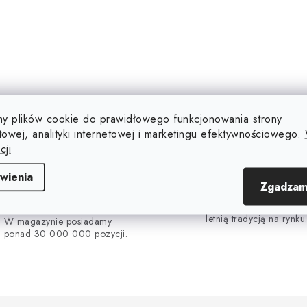
y plików cookie do prawidłowego funkcjonowania strony
towej, analityki internetowej i marketingu efektywnościowego.
cji
wienia
30 000 000 sztuk W
16 lata na rynku
Zgadzam
MAGAZYNIE
Jesteśmy polską firmą z
letnią tradycją na rynku
W magazynie posiadamy
ponad 30 000 000 pozycji.