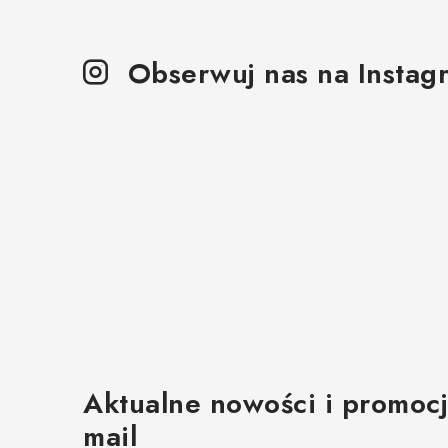
i
s
Obserwuj nas na Instag
t
y
Aktualne nowości i promocj
mail