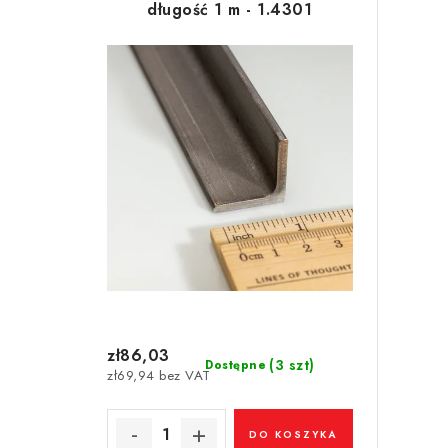
o
długość 1 m - 1.4301
t
w
a
a
p
n
r
i
o
e
d
p
u
r
k
o
t
d
zł86,03
ó
(3 szt)
Dostępne
zł69,94 bez VAT
u
w
k
DO KOSZYKA