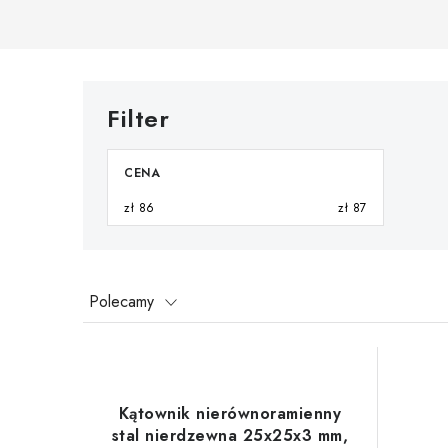
CENA
zł
86
zł
87
S
Polecamy
o
L
r
i
t
Kątownik nierównoramienny
s
stal nierdzewna 25x25x3 mm,