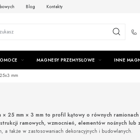
obowych
Blog
Kontakty
Odstąpienie od umowy
POMOCE
MAGNESY PRZEMYSŁOWE
INNE MAG
5x25x3 mm
m × 25 mm × 3 mm to profil kątowy o równych ramionach 
nstrukcji ramowych, wzmocnień, elementów nośnych lub
h, a także w zastosowaniach dekoracyjnych i budowlanych.