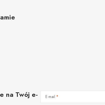
ramie
e na Twój e-
E-mail