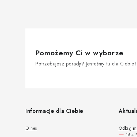
Pomożemy Ci w wyborze
Potrzebujesz porady? Jesteśmy tu dla Ciebie!
S
t
Informacje dla Ciebie
Aktual
o
p
O nas
Odkryj m
15.4.