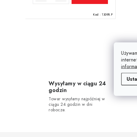
t
ó
Kod :
13098.P
w
K
o
Używam
interne
n
informa
t
Usta
r
Wysyłamy w ciągu 24
godzin
o
Towar wysyłamy najpóźniej w
l
ciągu 24 godzin w dni
robocze.
k
i
l