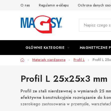
Przejść
O nas
Regulamin e-sklepu
Ochrona danych os
do
treści
GŁÓWNE KATEGORIE
MAGNETYCZNE 
Home
Materiały nierdzewne
Profil L
Profil L 2
Profil L 25x25x3 mm
Profil ze stali nierdzewnej o wymiarach 25 m
efektywne konstrukcyjnie rozwiązanie do ko
szerokiego zastosowania w przemyśle, warsztatac