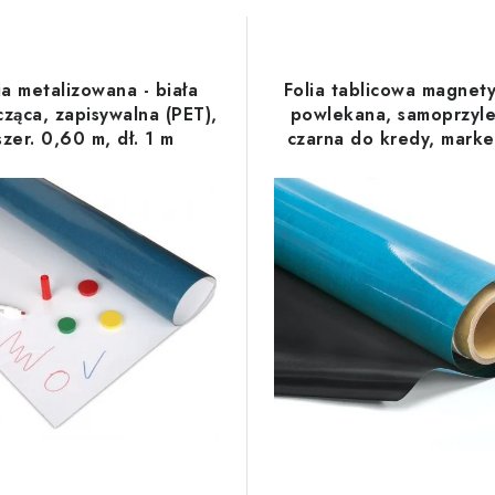
ia metalizowana - biała
Folia tablicowa magnet
cząca, zapisywalna (PET),
powlekana, samoprzyl
szer. 0,60 m, dł. 1 m
czarna do kredy, marke
szer. 120 cm, metra