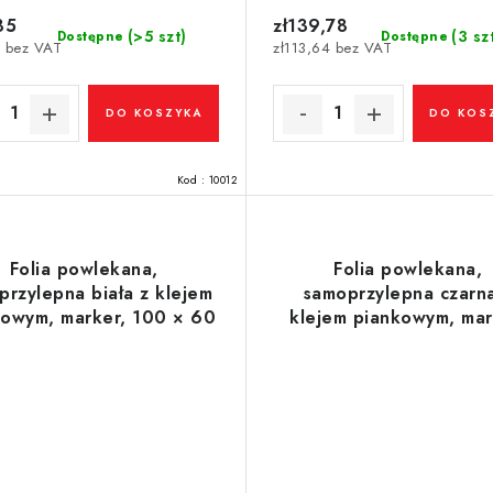
35
zł139,78
(>5 szt)
(3 sz
Dostępne
Dostępne
7 bez VAT
zł113,64 bez VAT
DO KOSZYKA
DO KOS
Kod :
10012
Folia powlekana,
Folia powlekana,
przylepna biała z klejem
samoprzylepna czarn
kowym, marker, 100 × 60
klejem piankowym, mar
cm
100 × 60 cm