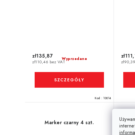
zł135,87
zł111
Wyprzedane
zł110,46 bez VAT
zł90,3
SZCZEGÓŁY
Kod :
10014
Używam
Marker czarny 4 szt.
M
interne
informa