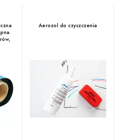
yczna
Aerozol do czyszczenia
epna
rów,
ż