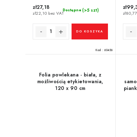
t
d
zł27,18
zł99,
ó
(>5 szt)
Dostępne
zł22,10 bez VAT
zł80,7
u
w
k
DO KOSZYKA
t
ó
Kod :
60456
w
Folia powlekana - biała, z
możliwością etykietowania,
samo
120 x 90 cm
pian