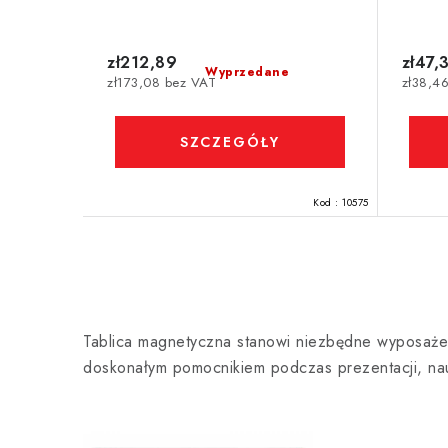
zł212,89
zł47,
Wyprzedane
zł173,08 bez VAT
zł38,4
SZCZEGÓŁY
Kod :
10575
K
o
Tablica magnetyczna stanowi niezbędne wyposażenie
n
doskonałym pomocnikiem podczas prezentacji, nau
t
r