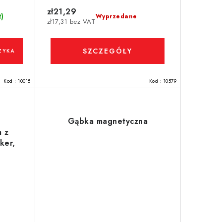
zł21,29
t)
Wyprzedane
zł17,31 bez VAT
SZCZEGÓŁY
ZYKA
Kod :
10015
Kod :
10579
Gąbka magnetyczna
a z
ker,