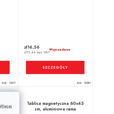
zł16,56
Wyprzedane
zł13,46 bez VAT
SZCZEGÓŁY
Kod :
10017
Kod :
10581
0x100
Tablica magnetyczna 60x45
Więcej
a
cm, aluminiowa rama