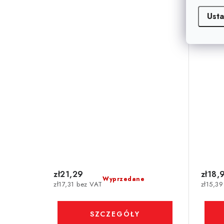
Usta
zł21,29
zł18,
Wyprzedane
zł17,31 bez VAT
zł15,3
SZCZEGÓŁY