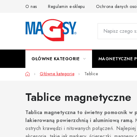
Przejść
O nas
Regulamin e-sklepu
Ochrona danych os
do
treści
GŁÓWNE KATEGORIE
MAGNETYCZNE 
Home
Główne kategorie
Tablice
Tablice magnetyczne
Tablica magnetyczna to świetny pomocnik w pr
lakierowaną powierzchnią i aluminiową ramą.
M
ostrych krawędzi i nitowanych połączeń. Najlepie
akcesoria, takie jak markery, ściereczki, magnesy