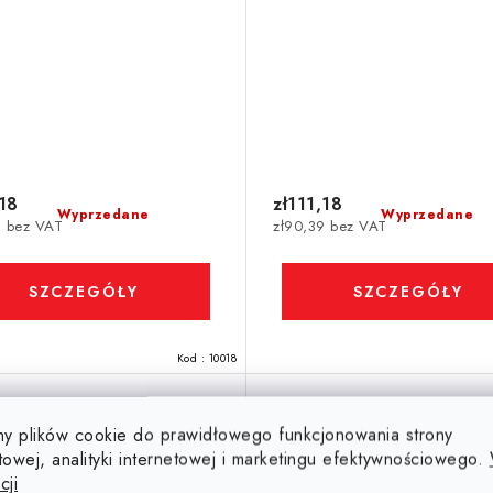
,18
zł111,18
Wyprzedane
Wyprzedane
9 bez VAT
zł90,39 bez VAT
SZCZEGÓŁY
SZCZEGÓŁY
Kod :
10018
y plików cookie do prawidłowego funkcjonowania strony
arker, kolorowy miks
Tablica magnetyczna 15
towej, analityki internetowej i marketingu efektywnościowego.
cm, aluminiowa ram
cji