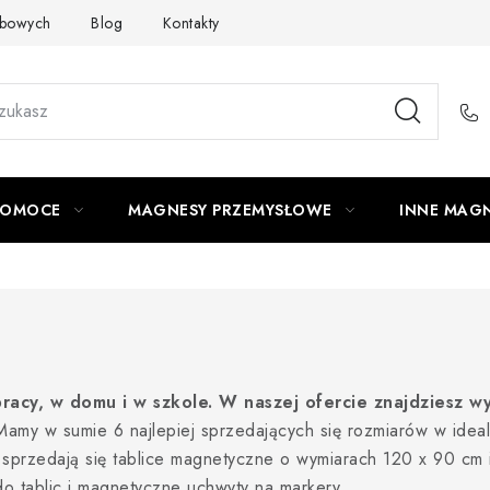
obowych
Blog
Kontakty
Odstąpienie od Umowy
POMOCE
MAGNESY PRZEMYSŁOWE
INNE MAG
acy, w domu i w szkole. W naszej ofercie znajdziesz wys
amy w sumie 6 najlepiej sprzedających się rozmiarów w idea
j sprzedają się tablice magnetyczne o wymiarach 120 x 90 c
 do tablic i magnetyczne uchwyty na markery.