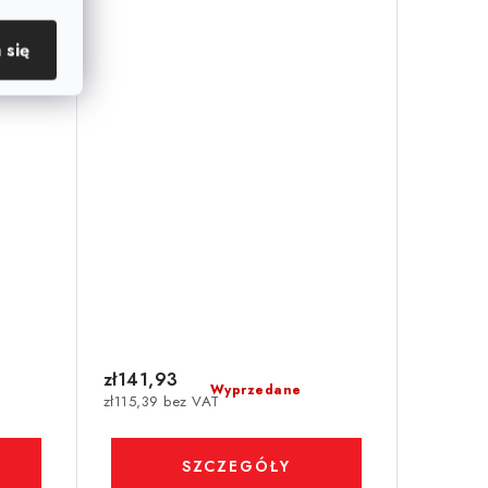
 się
zł141,93
Wyprzedane
zł115,39 bez VAT
SZCZEGÓŁY