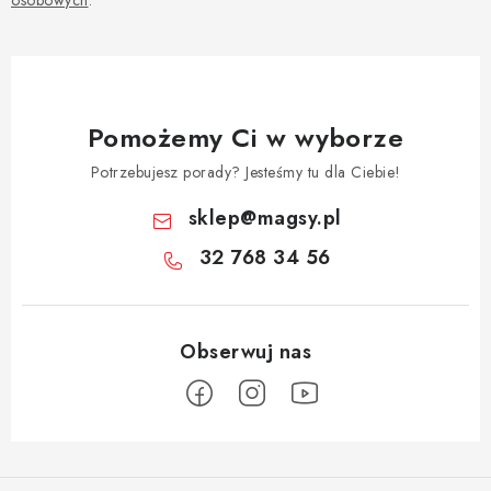
osobowych
.
Pomożemy Ci w wyborze
Potrzebujesz porady? Jesteśmy tu dla Ciebie!
sklep
@
magsy.pl
32 768 34 56
S
t