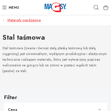
Przejść
Szuka
do
treści
Materiały nierdzewne
GŁÓWNE KATEGORIE
MAGNETYCZNE POMOCE
Stal taśmowa
MAGNESY PRZEMYSŁOWE
Stal taśmowa (zwana również stalą płaską taśmową lub stalą
ciągnioną) jest uniwersalnym, wydajnym produkcyjnie i elastycznym
technicznie rodzajem materiału, który jest wytwarzany poprzez
INNE MAGNESY
walcowanie na gorąco lub na zimno w postaci wąskich taśm
(pasów) ze stali.
MATERIAŁY NIERDZEWNE
O nas
Regulamin e-sklepu
Ochrona danych osobowych
L
Blog
Kontakty
Odstąpienie od umowy
i
s
Cena