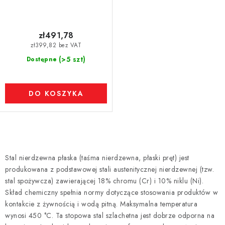
zł491,78
zł399,82 bez VAT
(>5 szt)
Dostępne
DO KOSZYKA
K
o
Stal nierdzewna płaska (taśma nierdzewna, płaski pręt) jest
n
produkowana z podstawowej stali austenitycznej nierdzewnej (tzw.
t
stal spożywcza) zawierającej 18% chromu (Cr) i 10% niklu (Ni).
r
Skład chemiczny spełnia normy dotyczące stosowania produktów w
kontakcie z żywnością i wodą pitną. Maksymalna temperatura
o
wynosi 450 °C. Ta stopowa stal szlachetna jest dobrze odporna na
l