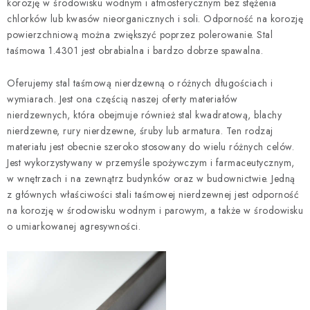
korozję w środowisku wodnym i atmosferycznym bez stężenia
k
chlorków lub kwasów nieorganicznych i soli. Odporność na korozję
i
powierzchniową można zwiększyć poprzez polerowanie. Stal
l
taśmowa 1.4301 jest obrabialna i bardzo dobrze spawalna.
i
s
Oferujemy stal taśmową nierdzewną o różnych długościach i
t
wymiarach. Jest ona częścią naszej oferty materiałów
nierdzewnych, która obejmuje również stal kwadratową, blachy
y
nierdzewne, rury nierdzewne, śruby lub armatura. Ten rodzaj
materiału jest obecnie szeroko stosowany do wielu różnych celów.
Jest wykorzystywany w przemyśle spożywczym i farmaceutycznym,
w wnętrzach i na zewnątrz budynków oraz w budownictwie. Jedną
z głównych właściwości stali taśmowej nierdzewnej jest odporność
na korozję w środowisku wodnym i parowym, a także w środowisku
o umiarkowanej agresywności.