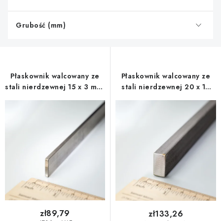
t
a
Grubość (mm)
p
r
o
d
Płaskownik walcowany ze
Płaskownik walcowany ze
u
stali nierdzewnej 15 x 3 mm,
stali nierdzewnej 20 x 10
k
długość 1 m - 1.4301
mm, długość 1 m - 1.4301
t
ó
w
zł89,79
zł133,26