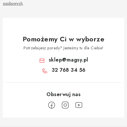
osobowych
.
Pomożemy Ci w wyborze
Potrzebujesz porady? Jesteśmy tu dla Ciebie!
sklep
@
magsy.pl
32 768 34 56
S