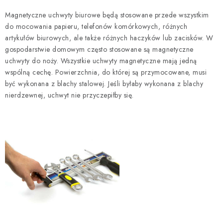
o
Magnetyczne uchwyty biurowe będą stosowane przede wszystkim
n
do mocowania papieru, telefonów komórkowych, różnych
t
artykułów biurowych, ale także różnych haczyków lub zacisków. W
r
gospodarstwie domowym często stosowane są magnetyczne
uchwyty do noży. Wszystkie uchwyty magnetyczne mają jedną
o
wspólną cechę. Powierzchnia, do której są przymocowane, musi
l
być wykonana z blachy stalowej. Jeśli byłaby wykonana z blachy
k
nierdzewnej, uchwyt nie przyczepiłby się.
i
l
i
s
t
y