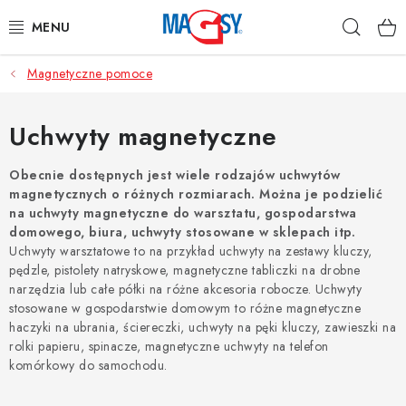
Przejść
Szuka
do
treści
Magnetyczne pomoce
GŁÓWNE KATEGORIE
MAGNETYCZNE POMOCE
Uchwyty magnetyczne
MAGNESY PRZEMYSŁOWE
Obecnie dostępnych jest wiele rodzajów uchwytów
magnetycznych o różnych rozmiarach. Można je podzielić
na uchwyty magnetyczne do warsztatu, gospodarstwa
INNE MAGNESY
domowego, biura, uchwyty stosowane w sklepach itp.
Uchwyty warsztatowe to na przykład uchwyty na zestawy kluczy,
MATERIAŁY NIERDZEWNE
pędzle, pistolety natryskowe, magnetyczne tabliczki na drobne
narzędzia lub całe półki na różne akcesoria robocze. Uchwyty
stosowane w gospodarstwie domowym to różne magnetyczne
O nas
Regulamin e-sklepu
Ochrona danych osobowych
haczyki na ubrania, ściereczki, uchwyty na pęki kluczy, zawieszki na
Blog
Kontakty
Odstąpienie od umowy
rolki papieru, spinacze, magnetyczne uchwyty na telefon
komórkowy do samochodu.