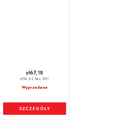
komórkowy
zł67,18
zł54,62 bez VAT
Wyprzedane
SZCZEGÓŁY
K