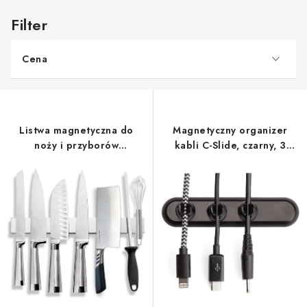
L
i
s
Cena
t
a
p
r
Listwa magnetyczna do
Magnetyczny organizer
o
noży i przyborów
kabli C-Slide, czarny, 3
d
kuchennych, długość 40 cm
zaciski kablowe
u
k
t
ó
w