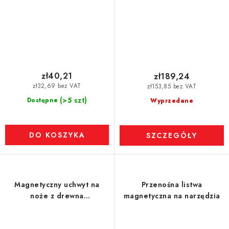
zł40,21
zł189,24
zł32,69 bez VAT
zł153,85 bez VAT
(>5 szt)
Dostępne
Wyprzedane
DO KOSZYKA
SZCZEGÓŁY
Magnetyczny uchwyt na
Przenośna listwa
noże z drewna
magnetyczna na narzędzia
bambusowego - bez noży
23 x 22,5 cm, głębokość 12