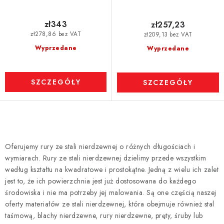
zł343
zł257,23
zł278,86 bez VAT
zł209,13 bez VAT
Wyprzedane
Wyprzedane
SZCZEGÓŁY
SZCZEGÓŁY
K
o
Oferujemy rury ze stali nierdzewnej o różnych długościach i
n
wymiarach. Rury ze stali nierdzewnej dzielimy przede wszystkim
t
według kształtu na kwadratowe i prostokątne. Jedną z wielu ich zalet
r
jest to, że ich powierzchnia jest już dostosowana do każdego
środowiska i nie ma potrzeby jej malowania. Są one częścią naszej
o
oferty materiałów ze stali nierdzewnej, która obejmuje również stal
l
taśmową, blachy nierdzewne, rury nierdzewne, pręty, śruby lub
k