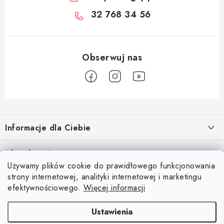
32 768 34 56
S
t
Informacje dla Ciebie
o
p
O nas
Aktualności
k
Używamy plików cookie do prawidłowego funkcjonowania
Regulamin e-sklepu
a
Odkryj magię kieszeni magnetycznych
strony internetowej, analityki internetowej i marketingu
Facebook
15.4.2025
Ochrona danych osobowych
efektywnościowego.
Więcej informacji
Blog
Ustawienia
Kontakty