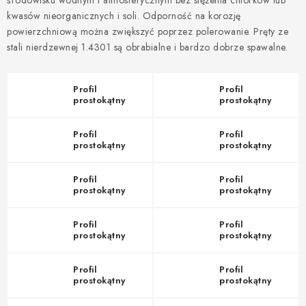
środowisku wodnym i atmosferycznym bez stężenia chlorków lub
kwasów nieorganicznych i soli. Odporność na korozję
powierzchniową można zwiększyć poprzez polerowanie. Pręty ze
stali nierdzewnej 1.4301 są obrabialne i bardzo dobrze spawalne.
Profil
Profil
prostokątny
prostokątny
20x20x2 mm
25x25x2 mm
Profil
Profil
prostokątny
prostokątny
30x20x2 mm
30x30x2 mm
Profil
Profil
prostokątny
prostokątny
30x30x3 mm
40x40x2 mm
Profil
Profil
prostokątny
prostokątny
50x20x2 mm
50x50x3 mm
Profil
Profil
prostokątny
prostokątny
60x40x4 mm
60x60x2 mm