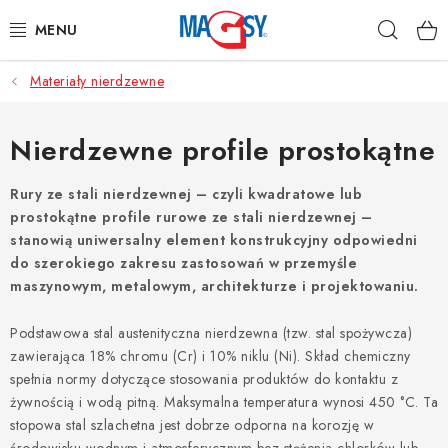
Przejść
Szuka
do
treści
Materiały nierdzewne
GŁÓWNE KATEGORIE
MAGNETYCZNE POMOCE
Nierdzewne profile prostokątne
MAGNESY PRZEMYSŁOWE
Rury ze stali nierdzewnej – czyli kwadratowe lub
prostokątne profile rurowe ze stali nierdzewnej –
stanowią uniwersalny element konstrukcyjny odpowiedni
INNE MAGNESY
do szerokiego zakresu zastosowań w przemyśle
maszynowym, metalowym, architekturze i projektowaniu.
MATERIAŁY NIERDZEWNE
Podstawowa stal austenityczna nierdzewna (tzw. stal spożywcza)
O nas
Regulamin e-sklepu
Ochrona danych osobowych
zawierająca 18% chromu (Cr) i 10% niklu (Ni). Skład chemiczny
spełnia normy dotyczące stosowania produktów do kontaktu z
Blog
Kontakty
Odstąpienie od umowy
żywnością i wodą pitną. Maksymalna temperatura wynosi 450 °C. Ta
stopowa stal szlachetna jest dobrze odporna na korozję w