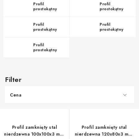
Profil
Profil
prostokątny
prostokątny
60x60x4 mm
70x70x2 mm
Profil
Profil
prostokątny
prostokątny
100x100x3 mm
120x80x3 mm
Profil
prostokątny
200x100x3 mm
L
i
s
Cena
t
a
p
r
Profil zamknięty stal
Profil zamknięty stal
o
nierdzewna 100x100x3 mm,
nierdzewna 120x80x3 mm,