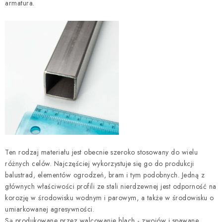
armatura.
i
l
i
s
t
y
Ten rodzaj materiału jest obecnie szeroko stosowany do wielu
różnych celów. Najczęściej wykorzystuje się go do produkcji
balustrad, elementów ogrodzeń, bram i tym podobnych. Jedną z
głównych właściwości profili ze stali nierdzewnej jest odporność na
korozję w środowisku wodnym i parowym, a także w środowisku o
umiarkowanej agresywności.
Są produkowane przez walcowanie blach - zwojów i spawane