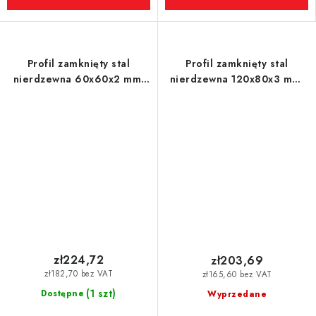
Profil zamknięty stal
Profil zamknięty stal
nierdzewna 60x60x2 mm,
nierdzewna 120x80x3 mm,
długość 1 m
długość 0,5 m - 1.4301
(szczotkowany)
zł224,72
zł203,69
zł182,70 bez VAT
zł165,60 bez VAT
(1 szt)
Dostępne
Wyprzedane