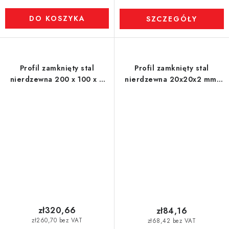
DO KOSZYKA
SZCZEGÓŁY
Profil zamknięty stal
Profil zamknięty stal
nierdzewna 200 x 100 x 3
nierdzewna 20x20x2 mm,
mm, długość 0,5 m
długość 1 m - 1.4301
zł320,66
zł84,16
zł260,70 bez VAT
zł68,42 bez VAT