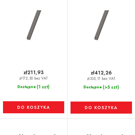
d
długość 0,5 m
długość 1 m
u
k
t
ó
w
zł211,93
zł412,26
zł172,30 bez VAT
zł335,17 bez VAT
(1 szt)
Dostępne
(>5 szt)
Dostępne
DO KOSZYKA
DO KOSZYKA