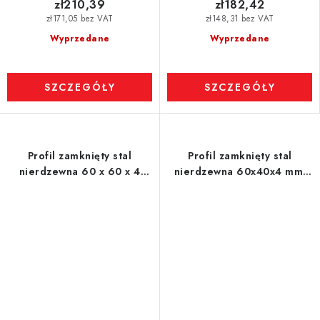
zł210,39
zł182,42
zł171,05 bez VAT
zł148,31 bez VAT
Wyprzedane
Wyprzedane
SZCZEGÓŁY
SZCZEGÓŁY
Profil zamknięty stal
Profil zamknięty stal
nierdzewna 60 x 60 x 4
nierdzewna 60x40x4 mm,
mm, długość 1 m
długość 1 m - 1.4301