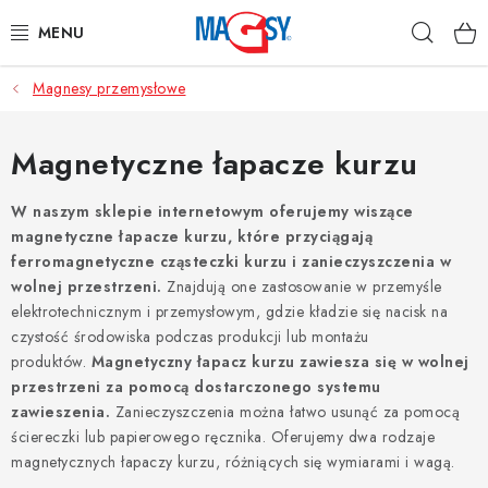
Przejść
Szuka
do
treści
Magnesy przemysłowe
GŁÓWNE KATEGORIE
MAGNETYCZNE POMOCE
Magnetyczne łapacze kurzu
MAGNESY PRZEMYSŁOWE
W naszym sklepie internetowym oferujemy wiszące
magnetyczne łapacze kurzu, które przyciągają
ferromagnetyczne cząsteczki kurzu i zanieczyszczenia w
INNE MAGNESY
wolnej przestrzeni.
Znajdują one zastosowanie w przemyśle
elektrotechnicznym i przemysłowym, gdzie kładzie się nacisk na
MATERIAŁY NIERDZEWNE
czystość środowiska podczas produkcji lub montażu
produktów.
Magnetyczny łapacz kurzu zawiesza się w wolnej
O nas
Regulamin e-sklepu
Ochrona danych osobowych
przestrzeni za pomocą dostarczonego systemu
zawieszenia.
Zanieczyszczenia można łatwo usunąć za pomocą
Blog
Kontakty
Odstąpienie od umowy
ściereczki lub papierowego ręcznika. Oferujemy dwa rodzaje
magnetycznych łapaczy kurzu, różniących się wymiarami i wagą.