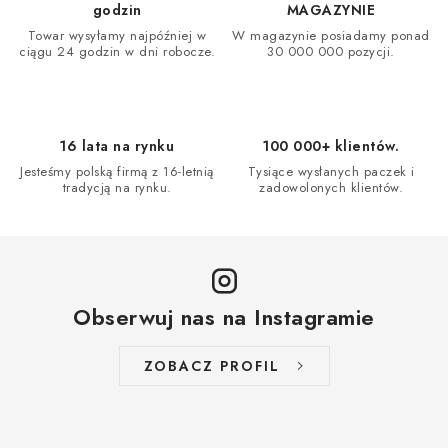
k
godzin
MAGAZYNIE
i
Towar wysyłamy najpóźniej w
W magazynie posiadamy ponad
ciągu 24 godzin w dni robocze.
30 000 000 pozycji.
l
i
s
t
16 lata na rynku
100 000+ klientów.
y
Jesteśmy polską firmą z 16-letnią
Tysiące wysłanych paczek i
tradycją na rynku.
zadowolonych klientów.
Obserwuj nas na Instagramie
ZOBACZ PROFIL