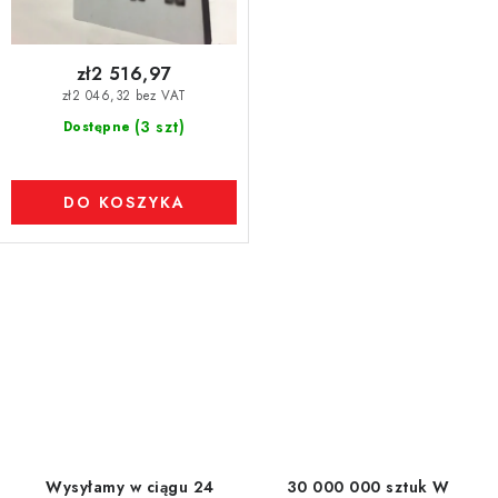
zł2 516,97
zł2 046,32 bez VAT
(3 szt)
Dostępne
DO KOSZYKA
K
o
n
t
r
o
l
Wysyłamy w ciągu 24
30 000 000 sztuk W