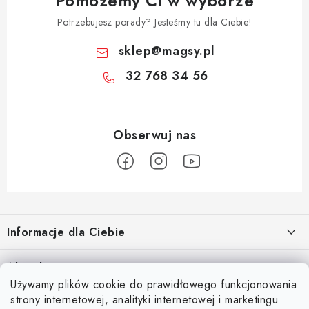
Pomożemy Ci w wyborze
Potrzebujesz porady? Jesteśmy tu dla Ciebie!
sklep
@
magsy.pl
32 768 34 56
S
t
Informacje dla Ciebie
o
p
O nas
Aktualności
k
Używamy plików cookie do prawidłowego funkcjonowania
Regulamin e-sklepu
a
Odkryj magię kieszeni magnetycznych
strony internetowej, analityki internetowej i marketingu
Facebook
15.4.2025