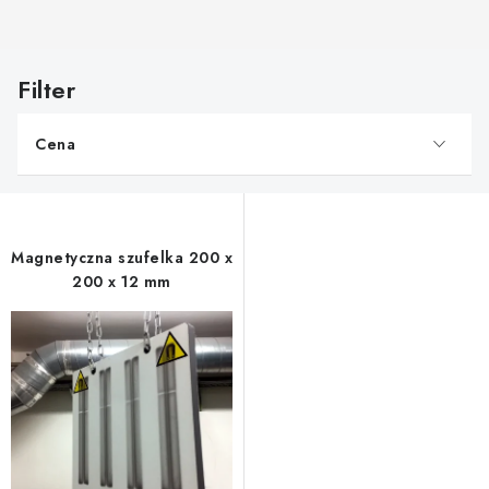
L
i
s
Cena
t
a
p
r
Magnetyczna szufelka 200 x
o
200 x 12 mm
d
u
k
t
ó
w