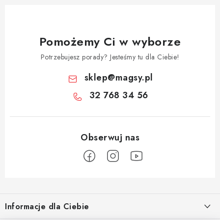
Pomożemy Ci w wyborze
Potrzebujesz porady? Jesteśmy tu dla Ciebie!
sklep
@
magsy.pl
32 768 34 56
S
t
Informacje dla Ciebie
o