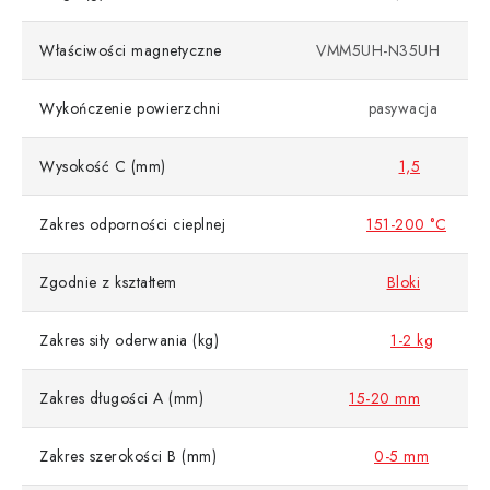
Właściwości magnetyczne
VMM5UH-N35UH
Wykończenie powierzchni
pasywacja
Wysokość C (mm)
1,5
Zakres odporności cieplnej
151-200 °C
Zgodnie z kształtem
Bloki
Zakres siły oderwania (kg)
1-2 kg
Zakres długości A (mm)
15-20 mm
Zakres szerokości B (mm)
0-5 mm