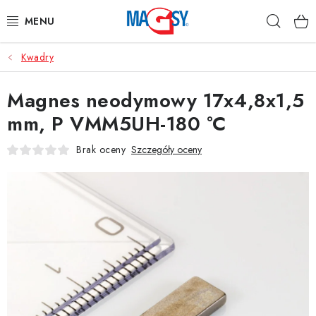
Przejść
Szuka
do
treści
Kwadry
GŁÓWNE KATEGORIE
Magnes neodymowy 17x4,8x1,5
MAGNETYCZNE POMOCE
mm, P VMM5UH-180 °C
MAGNESY PRZEMYSŁOWE
Brak oceny
Szczegóły oceny
INNE MAGNESY
MATERIAŁY NIERDZEWNE
O nas
Regulamin e-sklepu
Ochrona danych osobowych
Blog
Kontakty
Odstąpienie od Umowy