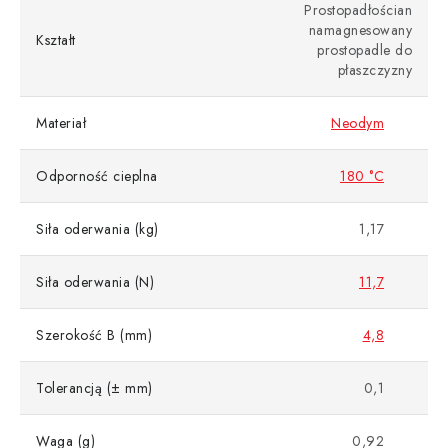
Prostopadłościan
namagnesowany
Kształt
prostopadle do
płaszczyzny
Materiał
Neodym
Odporność cieplna
180 °C
Siła oderwania (kg)
1,17
Siła oderwania (N)
11,7
Szerokość B (mm)
4,8
Tolerancją (± mm)
0,1
Waga (g)
0,92