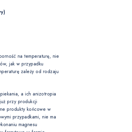
y)
porność na temperaturę, nie
łów, jak w przypadku
eraturę zależy od rodzaju
iekania, a ich anizotropia
uż przy produkcji
ślone produkty końcowe w
owymi przypadkami, nie ma
ykonaniu magnesu