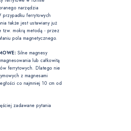
y ferrytowe w formie
ranego narzędzia
W przypadku ferrytowych
a także jest ustawiany już
 tzw. mokrą metodą - przez
ałaniu pola magnetycznego.
MOWE:
Silne magnesy
agnesowania lub całkowitą
sów ferrytowych. Dlatego nie
odymowych z magnesami
egłości co najmniej 10 cm od
ęściej zadawane pytania