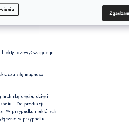
arstwę pośrednią pod warstwą
wienia
Zgadzam
obiekty przewyższające je
ekracza siłę magnesu
echnikę cięcia, dzięki
tałtu”. Do produkcji
ma. W przypadku niektórych
wyłącznie w przypadku