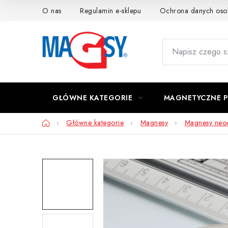
Przejść
O nas
Regulamin e-sklepu
Ochrona danych os
do
treści
GŁÓWNE KATEGORIE
MAGNETYCZNE 
Home
Główne kategorie
Magnesy
Magnesy ne