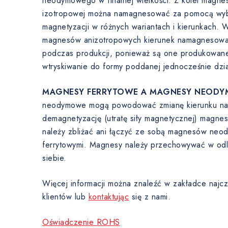
neodymowego w finalnej wielkości. Z kolei magnes
izotropowej można namagnesować za pomocą wyb
magnetyzacji w różnych wariantach i kierunkach. 
magnesów anizotropowych kierunek namagnesowani
podczas produkcji, ponieważ są one produkowane
wtryskiwanie do formy poddanej jednocześnie dzi
MAGNESY FERRYTOWE A MAGNESY NEODY
neodymowe mogą powodować zmianę kierunku nam
demagnetyzację (utratę siły magnetycznej) magne
należy zbliżać ani łączyć ze sobą magnesów ne
ferrytowymi. Magnesy należy przechowywać w odl
siebie.
Więcej informacji można znaleźć w zakładce najcz
klientów lub
kontaktując
się z nami.
Oświadczenie ROHS