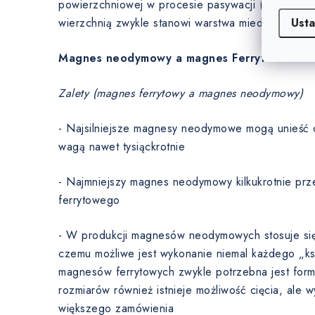
powierzchniowej w procesie pasywacji (0 µm). W
Usta
wierzchnią zwykle stanowi warstwa miedzi.
Magnes neodymowy a magnes Ferryt
Zalety (magnes ferrytowy a magnes neodymowy)
- Najsilniejsze magnesy neodymowe mogą unieść 
wagą nawet tysiąckrotnie
- Najmniejszy magnes neodymowy kilkukrotnie prz
ferrytowego
- W produkcji magnesów neodymowych stosuje się t
czemu możliwe jest wykonanie niemal każdego „ksz
magnesów ferrytowych zwykle potrzebna jest for
rozmiarów również istnieje możliwość cięcia, ale 
większego zamówienia