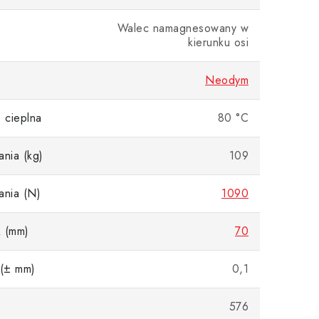
Walec namagnesowany w
kierunku osi
Neodym
 cieplna
80 °C
ania (kg)
109
ania (N)
1090
A (mm)
70
 (± mm)
0,1
576