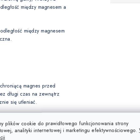
 odległość między magnesem a
a odległość między magnesem
czna.
, chroniącą magnes przed
ez długi czas na zewnątrz
ie się utleniać.
ę, dlatego ich powierzchnia
y plików cookie do prawidłowego funkcjonowania strony
u (5-10 µm), złota (5-10 µm),
towej, analityki internetowej i marketingu efektywnościowego.
 poddawane są obróbce
cji