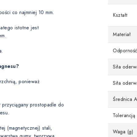
bości co najmniej 10 mm.
Kształt
tego istotne jest
Materiał
em.
Odporność
a.
magnesu?
Siła oderw
rzchnią, ponieważ
Siła oderw
Średnica 
st przyciągany prostopadle do
esu.
Tolerancją
ej (magnetycznej) stali,
Waga (g)
 warstwą gumy, tworzywa