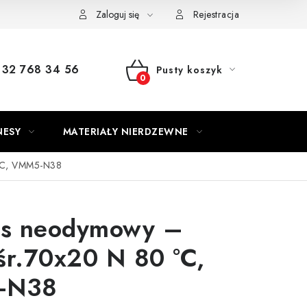
Zaloguj się
Rejestracja
32 768 34 56
Pusty koszyk
KOSZYK
NESY
MATERIAŁY NIERDZEWNE
°C, VMM5-N38
s neodymowy –
śr.70x20 N 80 °C,
-N38