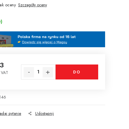
ak oceny
Szczegóły oceny
t)
53
DO
 VAT
tkowa:
KOSZYKA
146
adaj pytanie
Udostępnij