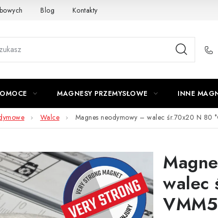
obowych
Blog
Kontakty
Odstąpienie od umowy
POMOCE
MAGNESY PRZEMYSŁOWE
INNE MAG
odymowe
Walce
Magnes neodymowy – walec śr.70x20 N 80 
Magne
walec 
VMM5