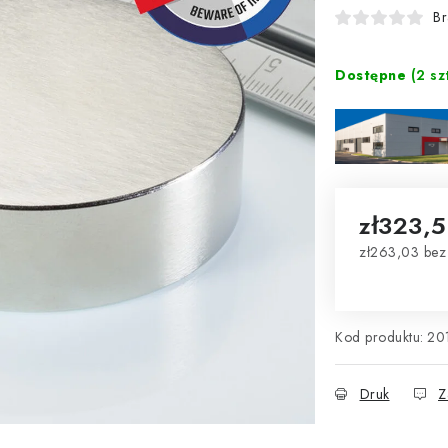
Br
Dostępne
(2 sz
zł323,
zł263,03 bez
Cena jednos
Kod produktu:
20
Druk
Z