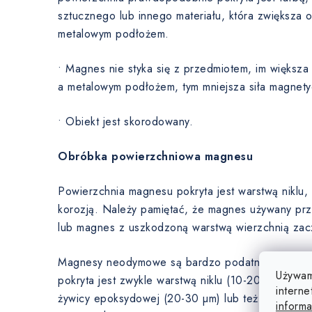
sztucznego lub innego materiału, która zwiększa
metalowym podłożem.
• Magnes nie styka się z przedmiotem, im większ
a metalowym podłożem, tym mniejsza siła magnety
• Obiekt jest skorodowany.
Obróbka powierzchniowa magnesu
Powierzchnia magnesu pokryta jest warstwą niklu
korozją. Należy pamiętać, że magnes używany prz
lub magnes z uszkodzoną warstwą wierzchnią zaczn
Magnesy neodymowe są bardzo podatne na korozj
Używam
pokryta jest zwykle warstwą niklu (10-20 µm), cynk
interne
żywicy epoksydowej (20-30 µm) lub też magnesy
informa