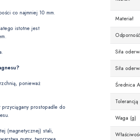
bości co najmniej 10 mm.
Materiał
tego istotne jest
Odporność
em.
Siła oderw
a.
magnesu?
Siła oderw
rzchnią, ponieważ
Średnica 
Tolerancją
st przyciągany prostopadle do
esu.
Waga (g)
ej (magnetycznej) stali,
Właściwoś
 warstwą gumy, tworzywa