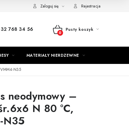
Zaloguj się
Rejestracja
32 768 34 56
Pusty koszyk
KOSZYK
NESY
MATERIAŁY NIERDZEWNE
, VMM4-N35
s neodymowy –
śr.6x6 N 80 °C,
-N35