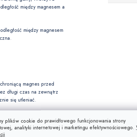
 odległość między magnesem a
a odległość między magnesem
czna.
, chroniącą magnes przed
ez długi czas na zewnątrz
ie się utleniać.
ę, dlatego ich powierzchnia
y plików cookie do prawidłowego funkcjonowania strony
u (5-10 µm), złota (5-10 µm),
towej, analityki internetowej i marketingu efektywnościowego.
 poddawane są obróbce
cji