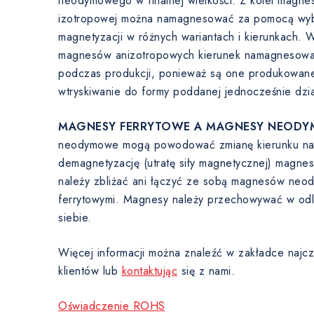
neodymowego w finalnej wielkości. Z kolei magnes
izotropowej można namagnesować za pomocą wyb
magnetyzacji w różnych wariantach i kierunkach. 
magnesów anizotropowych kierunek namagnesowani
podczas produkcji, ponieważ są one produkowane
wtryskiwanie do formy poddanej jednocześnie dzi
MAGNESY FERRYTOWE A MAGNESY NEODY
neodymowe mogą powodować zmianę kierunku nam
demagnetyzację (utratę siły magnetycznej) magne
należy zbliżać ani łączyć ze sobą magnesów ne
ferrytowymi. Magnesy należy przechowywać w odl
siebie.
Więcej informacji można znaleźć w zakładce najcz
klientów lub
kontaktując
się z nami.
Oświadczenie ROHS