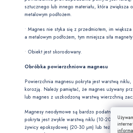
sztucznego lub innego materiału, która zwiększa
metalowym podłożem.
• Magnes nie styka się z przedmiotem, im większ
a metalowym podłożem, tym mniejsza siła magnety
• Obiekt jest skorodowany.
Obróbka powierzchniowa magnesu
Powierzchnia magnesu pokryta jest warstwą niklu
korozją. Należy pamiętać, że magnes używany prz
lub magnes z uszkodzoną warstwą wierzchnią zaczn
Magnesy neodymowe są bardzo podatne na korozj
Używam
pokryta jest zwykle warstwą niklu (10-20 µm), cynk
interne
żywicy epoksydowej (20-30 µm) lub też magnesy
informa