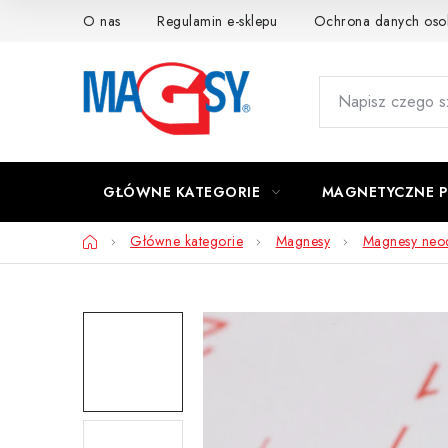
Przejść
O nas
Regulamin e-sklepu
Ochrona danych os
do
treści
GŁÓWNE KATEGORIE
MAGNETYCZNE 
Home
Główne kategorie
Magnesy
Magnesy ne