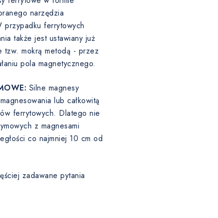
y ferrytowe w formie
ranego narzędzia
W przypadku ferrytowych
a także jest ustawiany już
 tzw. mokrą metodą - przez
ałaniu pola magnetycznego.
MOWE:
Silne magnesy
agnesowania lub całkowitą
sów ferrytowych. Dlatego nie
odymowych z magnesami
egłości co najmniej 10 cm od
ęściej zadawane pytania