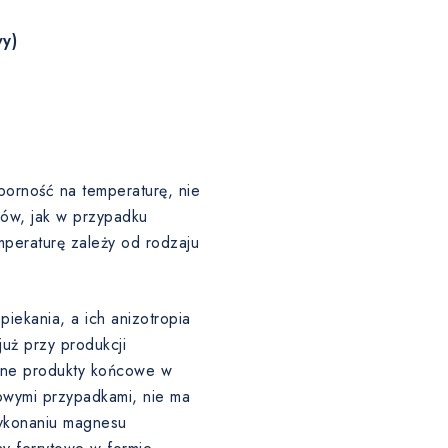
y)
porność na temperaturę, nie
łów, jak w przypadku
eraturę zależy od rodzaju
iekania, a ich anizotropia
uż przy produkcji
ślone produkty końcowe w
owymi przypadkami, nie ma
ykonaniu magnesu