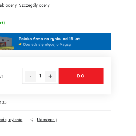
ak oceny
Szczegóły oceny
zt)
DO
AT
tkowa:
KOSZYKA
435
adaj pytanie
Udostępnij