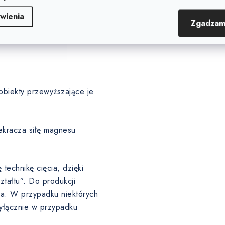
arstwę pośrednią pod warstwą
wienia
Zgadzam
obiekty przewyższające je
ekracza siłę magnesu
echnikę cięcia, dzięki
tałtu”. Do produkcji
ma. W przypadku niektórych
wyłącznie w przypadku