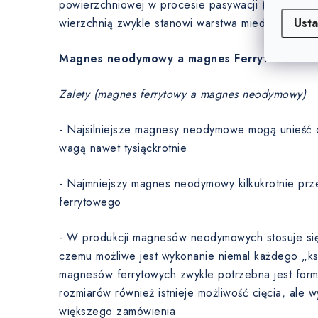
powierzchniowej w procesie pasywacji (0 µm). W
Usta
wierzchnią zwykle stanowi warstwa miedzi.
Magnes neodymowy a magnes Ferryt
Zalety (magnes ferrytowy a magnes neodymowy)
- Najsilniejsze magnesy neodymowe mogą unieść 
wagą nawet tysiąckrotnie
- Najmniejszy magnes neodymowy kilkukrotnie prz
ferrytowego
- W produkcji magnesów neodymowych stosuje się t
czemu możliwe jest wykonanie niemal każdego „ksz
magnesów ferrytowych zwykle potrzebna jest for
rozmiarów również istnieje możliwość cięcia, ale 
większego zamówienia