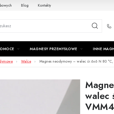
obowych
Blog
Kontakty
Odstąpienie od umowy
POMOCE
MAGNESY PRZEMYSŁOWE
INNE MAG
odymowe
Walce
Magnes neodymowy – walec śr.6x6 N 80 °C
Magne
walec 
VMM4