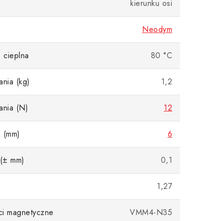
kierunku osi
Neodym
 cieplna
80 °C
ania (kg)
1,2
ania (N)
12
A (mm)
6
 (± mm)
0,1
1,27
ci magnetyczne
VMM4-N35