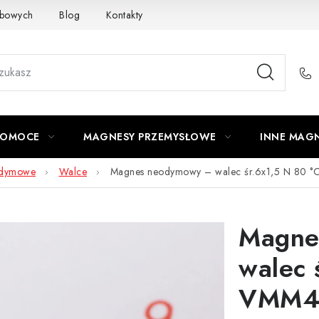
obowych
Blog
Kontakty
Odstąpienie od Umowy
POMOCE
MAGNESY PRZEMYSŁOWE
INNE MAG
odymowe
Walce
Magnes neodymowy – walec śr.6x1,5 N 80 
Magne
walec 
VMM