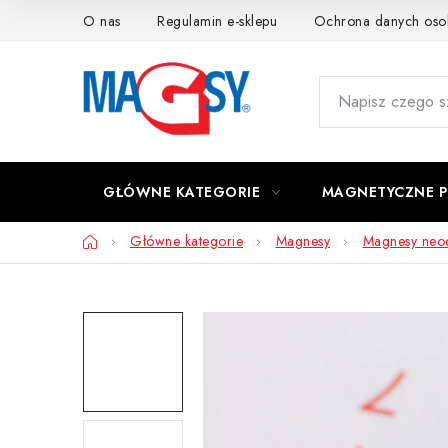
Przejść
O nas
Regulamin e-sklepu
Ochrona danych os
do
treści
GŁÓWNE KATEGORIE
MAGNETYCZNE 
Home
Główne kategorie
Magnesy
Magnesy ne