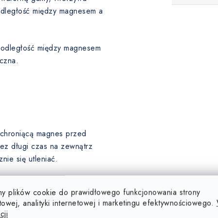
 odległość między magnesem a
a odległość między magnesem
czna.
, chroniącą magnes przed
ez długi czas na zewnątrz
ie się utleniać.
ę, dlatego ich powierzchnia
y plików cookie do prawidłowego funkcjonowania strony
u (5-10 µm), złota (5-10 µm),
towej, analityki internetowej i marketingu efektywnościowego.
 poddawane są obróbce
cji