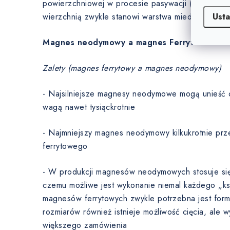
powierzchniowej w procesie pasywacji (0 µm). W
Usta
wierzchnią zwykle stanowi warstwa miedzi.
Magnes neodymowy a magnes Ferryt
Zalety (magnes ferrytowy a magnes neodymowy)
- Najsilniejsze magnesy neodymowe mogą unieść 
wagą nawet tysiąckrotnie
- Najmniejszy magnes neodymowy kilkukrotnie prz
ferrytowego
- W produkcji magnesów neodymowych stosuje się t
czemu możliwe jest wykonanie niemal każdego „ksz
magnesów ferrytowych zwykle potrzebna jest for
rozmiarów również istnieje możliwość cięcia, ale 
większego zamówienia