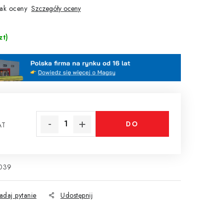
ak oceny
Szczegóły oceny
zt)
DO
AT
tkowa:
KOSZYKA
039
adaj pytanie
Udostępnij