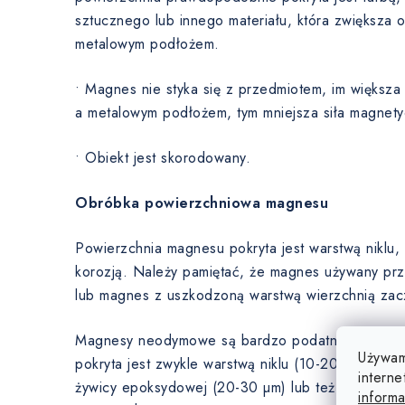
sztucznego lub innego materiału, która zwiększa
metalowym podłożem.
• Magnes nie styka się z przedmiotem, im większ
a metalowym podłożem, tym mniejsza siła magnety
• Obiekt jest skorodowany.
Obróbka powierzchniowa magnesu
Powierzchnia magnesu pokryta jest warstwą niklu
korozją. Należy pamiętać, że magnes używany prz
lub magnes z uszkodzoną warstwą wierzchnią zaczn
Magnesy neodymowe są bardzo podatne na korozj
Używam
pokryta jest zwykle warstwą niklu (10-20 µm), cynk
interne
żywicy epoksydowej (20-30 µm) lub też magnesy
informa