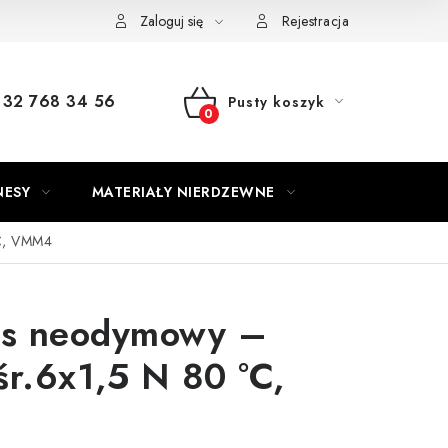
Zaloguj się
Rejestracja
32 768 34 56
Pusty koszyk
KOSZYK
NESY
MATERIAŁY NIERDZEWNE
°C, VMM4
s neodymowy –
śr.6x1,5 N 80 °C,
4