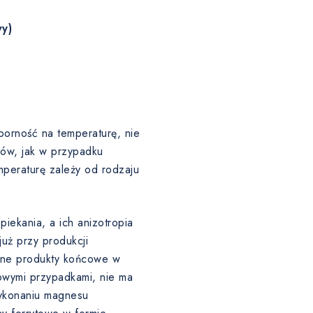
y)
porność na temperaturę, nie
łów, jak w przypadku
eraturę zależy od rodzaju
iekania, a ich anizotropia
uż przy produkcji
ślone produkty końcowe w
owymi przypadkami, nie ma
ykonaniu magnesu