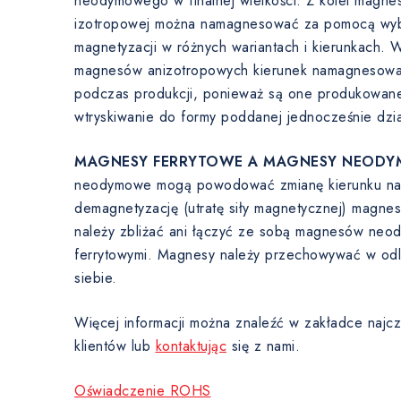
neodymowego w finalnej wielkości. Z kolei magnes
izotropowej można namagnesować za pomocą wyb
magnetyzacji w różnych wariantach i kierunkach. 
magnesów anizotropowych kierunek namagnesowani
podczas produkcji, ponieważ są one produkowane
wtryskiwanie do formy poddanej jednocześnie dzi
MAGNESY FERRYTOWE A MAGNESY NEODY
neodymowe mogą powodować zmianę kierunku nam
demagnetyzację (utratę siły magnetycznej) magne
należy zbliżać ani łączyć ze sobą magnesów ne
ferrytowymi. Magnesy należy przechowywać w odl
siebie.
Więcej informacji można znaleźć w zakładce najcz
klientów lub
kontaktując
się z nami.
Oświadczenie ROHS