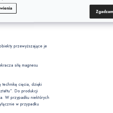
arstwę pośrednią pod warstwą
wienia
Zgadzam
obiekty przewyższające je
ekracza siłę magnesu
echnikę cięcia, dzięki
tałtu”. Do produkcji
ma. W przypadku niektórych
wyłącznie w przypadku