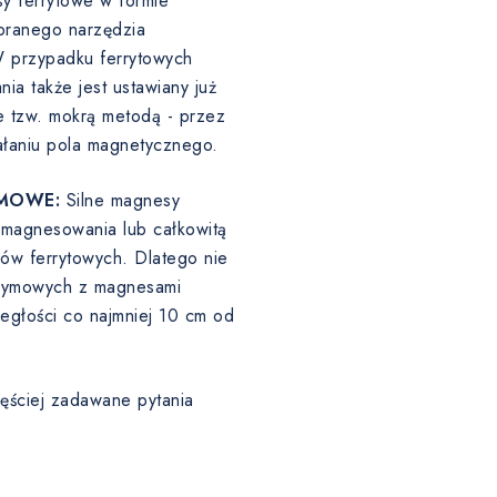
y ferrytowe w formie
ranego narzędzia
W przypadku ferrytowych
a także jest ustawiany już
 tzw. mokrą metodą - przez
ałaniu pola magnetycznego.
MOWE:
Silne magnesy
agnesowania lub całkowitą
sów ferrytowych. Dlatego nie
odymowych z magnesami
egłości co najmniej 10 cm od
ęściej zadawane pytania