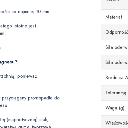
bości co najmniej 10 mm.
Materiał
tego istotne jest
Odporność
em.
Siła oderw
a.
magnesu?
Siła oderw
rzchnią, ponieważ
Średnica 
Tolerancją
st przyciągany prostopadle do
esu.
Waga (g)
ej (magnetycznej) stali,
Właściwoś
 warstwą gumy, tworzywa