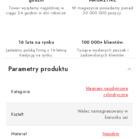
godzin
MAGAZYNIE
Towar wysyłamy najpóźniej w
W magazynie posiadamy ponad
ciągu 24 godzin w dni robocze.
30 000 000 pozycji.
16 lata na rynku
100 000+ klientów.
Jesteśmy polską firmą z 16-letnią
Tysiące wysłanych paczek i
tradycją na rynku.
zadowolonych klientów.
Parametry produktu
Magnesy neodymowe
Kategoria
cylindryczne
Walec namagnesowany w
Kształt
kierunku osi
Materiał
Neodym