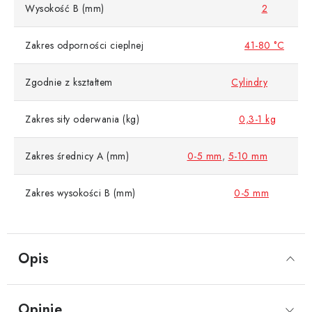
Wysokość B (mm)
2
Zakres odporności cieplnej
41-80 °C
Zgodnie z kształtem
Cylindry
Zakres siły oderwania (kg)
0,3-1 kg
Zakres średnicy A (mm)
0-5 mm
,
5-10 mm
Zakres wysokości B (mm)
0-5 mm
Opis
Opinie