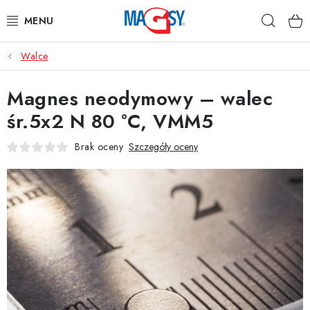
Przejść
Szuka
do
treści
Walce
GŁÓWNE KATEGORIE
Magnes neodymowy – walec
MAGNETYCZNE POMOCE
śr.5x2 N 80 °C, VMM5
MAGNESY PRZEMYSŁOWE
Brak oceny
Szczegóły oceny
INNE MAGNESY
MATERIAŁY NIERDZEWNE
O nas
Regulamin e-sklepu
Ochrona danych osobowych
Blog
Kontakty
Odstąpienie od umowy