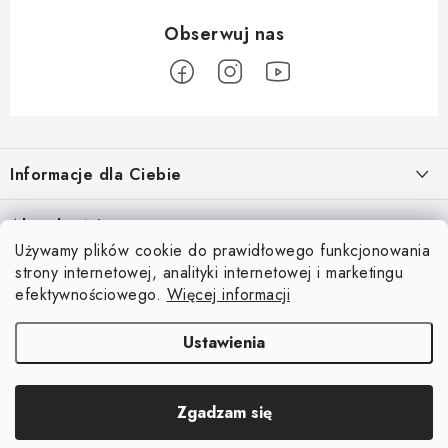
S
t
Informacje dla Ciebie
o
p
O nas
Aktualności
k
Używamy plików cookie do prawidłowego funkcjonowania
Regulamin e-sklepu
a
Odkryj magię kieszeni magnetycznych
strony internetowej, analityki internetowej i marketingu
Facebook
15.4.2025
Ochrona danych osobowych
efektywnościowego.
Więcej informacji
Blog
Ustawienia
Kontakty
Copyright 2026
Magsy.pl
. Wszystkie prawa zastrzeżone.
Edytuj ustawienia
Odstąpienie od umowy
Zgadzam się
plików cookie
Opracował Shoptet