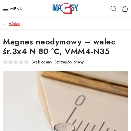
Przejść
Szuka
do
treści
Walce
GŁÓWNE KATEGORIE
Magnes neodymowy – walec
MAGNETYCZNE POMOCE
śr.3x4 N 80 °C, VMM4-N35
MAGNESY PRZEMYSŁOWE
Brak oceny
Szczegóły oceny
INNE MAGNESY
MATERIAŁY NIERDZEWNE
O nas
Regulamin e-sklepu
Ochrona danych osobowych
Blog
Kontakty
Odstąpienie od umowy