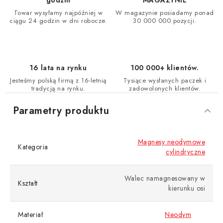
godzin
MAGAZYNIE
Towar wysyłamy najpóźniej w
W magazynie posiadamy ponad
ciągu 24 godzin w dni robocze.
30 000 000 pozycji.
16 lata na rynku
100 000+ klientów.
Jesteśmy polską firmą z 16-letnią
Tysiące wysłanych paczek i
tradycją na rynku.
zadowolonych klientów.
Parametry produktu
Magnesy neodymowe
Kategoria
cylindryczne
Walec namagnesowany w
Kształt
kierunku osi
Materiał
Neodym