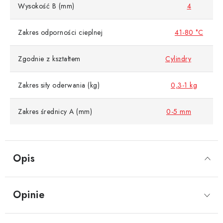
Wysokość B (mm)
4
Zakres odporności cieplnej
41-80 °C
Zgodnie z kształtem
Cylindry
Zakres siły oderwania (kg)
0,3-1 kg
Zakres średnicy A (mm)
0-5 mm
Opis
Opinie