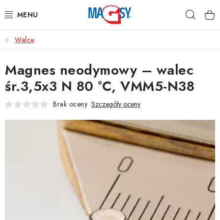
Przejść
Szuka
do
treści
Walce
GŁÓWNE KATEGORIE
Magnes neodymowy – walec
MAGNETYCZNE POMOCE
śr.3,5x3 N 80 °C, VMM5-N38
MAGNESY PRZEMYSŁOWE
Brak oceny
Szczegóły oceny
INNE MAGNESY
MATERIAŁY NIERDZEWNE
O nas
Regulamin e-sklepu
Ochrona danych osobowych
Blog
Kontakty
Odstąpienie od umowy