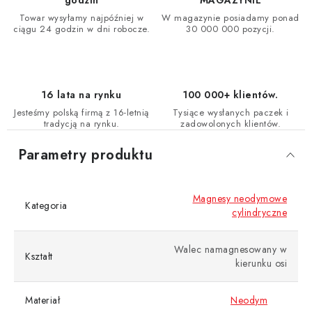
godzin
MAGAZYNIE
Towar wysyłamy najpóźniej w
W magazynie posiadamy ponad
ciągu 24 godzin w dni robocze.
30 000 000 pozycji.
16 lata na rynku
100 000+ klientów.
Jesteśmy polską firmą z 16-letnią
Tysiące wysłanych paczek i
tradycją na rynku.
zadowolonych klientów.
Parametry produktu
Magnesy neodymowe
Kategoria
cylindryczne
Walec namagnesowany w
Kształt
kierunku osi
Materiał
Neodym