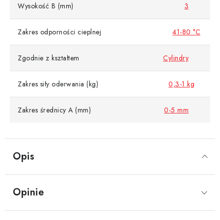
Wysokość B (mm)
3
Zakres odporności cieplnej
41-80 °C
Zgodnie z kształtem
Cylindry
Zakres siły oderwania (kg)
0,3-1 kg
Zakres średnicy A (mm)
0-5 mm
Opis
Opinie