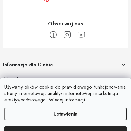
S
t
Informacje dla Ciebie
o
p
O nas
Aktualności
k
Używamy plików cookie do prawidłowego funkcjonowania
Regulamin e-sklepu
a
Odkryj magię kieszeni magnetycznych
strony internetowej, analityki internetowej i marketingu
Facebook
15.4.2025
Ochrona danych osobowych
efektywnościowego.
Więcej informacji
Blog
Ustawienia
Kontakty
Copyright 2026
Magsy.pl
. Wszystkie prawa zastrzeżone.
Edytuj ustawienia