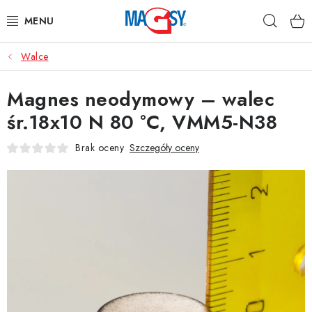
Przejść
Szuka
do
treści
Walce
GŁÓWNE KATEGORIE
Magnes neodymowy – walec
MAGNETYCZNE POMOCE
śr.18x10 N 80 °C, VMM5-N38
MAGNESY PRZEMYSŁOWE
Brak oceny
Szczegóły oceny
INNE MAGNESY
MATERIAŁY NIERDZEWNE
O nas
Regulamin e-sklepu
Ochrona danych osobowych
Blog
Kontakty
Odstąpienie od umowy