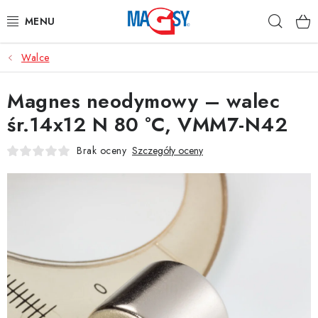
Przejść
Szuka
do
treści
Walce
GŁÓWNE KATEGORIE
Magnes neodymowy – walec
MAGNETYCZNE POMOCE
śr.14x12 N 80 °C, VMM7-N42
MAGNESY PRZEMYSŁOWE
Brak oceny
Szczegóły oceny
INNE MAGNESY
MATERIAŁY NIERDZEWNE
O nas
Regulamin e-sklepu
Ochrona danych osobowych
Blog
Kontakty
Odstąpienie od umowy