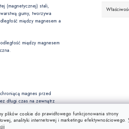
ej (magnetycznej) stali,
Właściwoś
 warstwą gumy, tworzywa
 odległość między magnesem a
a odległość między magnesem
czna.
, chroniącą magnes przed
ez długi czas na zewnątrz
ie się utleniać.
y plików cookie do prawidłowego funkcjonowania strony
towej, analityki internetowej i marketingu efektywnościowego.
ę, dlatego ich powierzchnia
cji