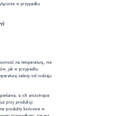
wyłącznie w przypadku
y)
porność na temperaturę, nie
łów, jak w przypadku
eraturę zależy od rodzaju
iekania, a ich anizotropia
uż przy produkcji
ślone produkty końcowe w
owymi przypadkami, nie ma