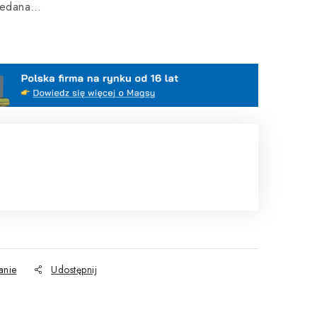
rzedana…
anie
Udostępnij