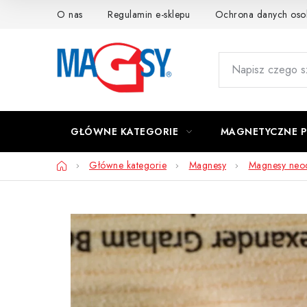
Przejść
O nas
Regulamin e-sklepu
Ochrona danych os
do
treści
GŁÓWNE KATEGORIE
MAGNETYCZNE 
Home
Główne kategorie
Magnesy
Magnesy ne