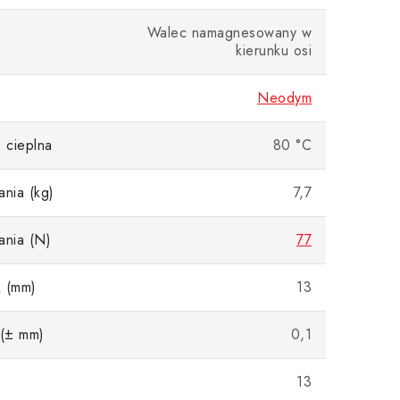
Walec namagnesowany w
kierunku osi
Neodym
 cieplna
80 °C
ania (kg)
7,7
ania (N)
77
A (mm)
13
 (± mm)
0,1
13