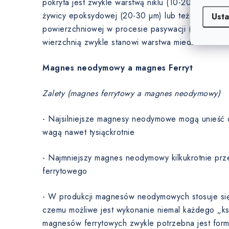
pokryta jest zwykle warstwą niklu (10-20 µm), cynk
żywicy epoksydowej (20-30 µm) lub też magnesy
Usta
powierzchniowej w procesie pasywacji (0 µm). W
wierzchnią zwykle stanowi warstwa miedzi.
Magnes neodymowy a magnes Ferryt
Zalety (magnes ferrytowy a magnes neodymowy)
- Najsilniejsze magnesy neodymowe mogą unieść 
wagą nawet tysiąckrotnie
- Najmniejszy magnes neodymowy kilkukrotnie prz
ferrytowego
- W produkcji magnesów neodymowych stosuje się t
czemu możliwe jest wykonanie niemal każdego „ksz
magnesów ferrytowych zwykle potrzebna jest for