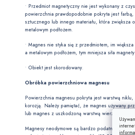
• Przedmiot magnetyczny nie jest wykonany z czyst
powierzchnia prawdopodobnie pokryta jest farbą,
sztucznego lub innego materiału, która zwiększa
metalowym podłożem.
• Magnes nie styka się z przedmiotem, im większ
a metalowym podłożem, tym mniejsza siła magnety
• Obiekt jest skorodowany.
Obróbka powierzchniowa magnesu
Powierzchnia magnesu pokryta jest warstwą niklu
korozją. Należy pamiętać, że magnes używany prz
lub magnes z uszkodzoną warstwą wierzchnią zaczn
Używam
interne
Magnesy neodymowe są bardzo podatne na korozj
informa