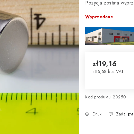
Pozycja została wyp
Wyprzedane
zł19,16
zł15,58 bez VAT
Cena jednostkowa:
Kod produktu:
20250
Druk
Zadaj pyt