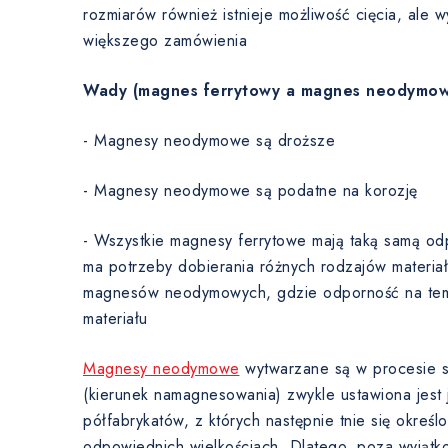
rozmiarów również istnieje możliwość cięcia, ale 
większego zamówienia
Wady (magnes ferrytowy a magnes neodymow
- Magnesy neodymowe są droższe
- Magnesy neodymowe są podatne na korozję
- Wszystkie magnesy ferrytowe mają taką samą od
ma potrzeby dobierania różnych rodzajów materia
magnesów neodymowych, gdzie odporność na temp
materiału
Magnesy neodymowe
wytwarzane są w procesie sp
(kierunek namagnesowania) zwykle ustawiona jest j
półfabrykatów, z których następnie tnie się okre
odpowiednich wielkościach. Dlatego, poza wyjątk