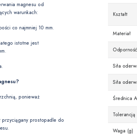
oderwania magnesu od
ących warunkach:
Kształt
bości co najmniej 10 mm.
Materiał
tego istotne jest
Odporność
em.
Siła oderw
a.
magnesu?
Siła oderw
rzchnią, ponieważ
Średnica 
Tolerancją
st przyciągany prostopadle do
esu.
Waga (g)