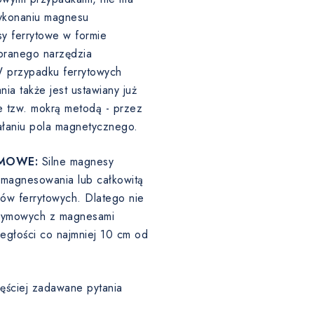
ykonaniu magnesu
y ferrytowe w formie
ranego narzędzia
W przypadku ferrytowych
a także jest ustawiany już
 tzw. mokrą metodą - przez
ałaniu pola magnetycznego.
MOWE:
Silne magnesy
agnesowania lub całkowitą
sów ferrytowych. Dlatego nie
odymowych z magnesami
egłości co najmniej 10 cm od
ęściej zadawane pytania