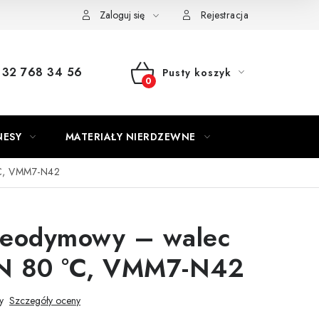
Zaloguj się
Rejestracja
32 768 34 56
Pusty koszyk
KOSZYK
NESY
MATERIAŁY NIERDZEWNE
°C, VMM7-N42
eodymowy – walec
 N 80 °C, VMM7-N42
y
Szczegóły oceny