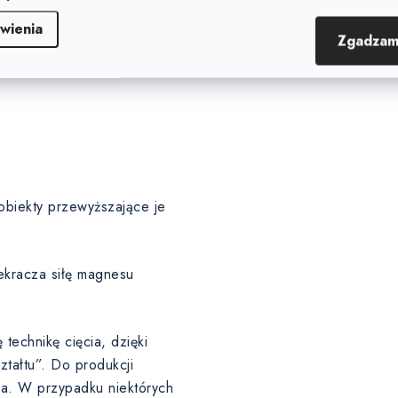
u (5-10 µm), złota (5-10 µm),
 poddawane są obróbce
wienia
Zgadzam
arstwę pośrednią pod warstwą
obiekty przewyższające je
ekracza siłę magnesu
echnikę cięcia, dzięki
tałtu”. Do produkcji
ma. W przypadku niektórych