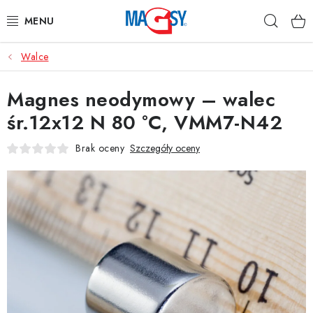
Przejść
Szuka
do
treści
Walce
GŁÓWNE KATEGORIE
Magnes neodymowy – walec
MAGNETYCZNE POMOCE
śr.12x12 N 80 °C, VMM7-N42
MAGNESY PRZEMYSŁOWE
Brak oceny
Szczegóły oceny
INNE MAGNESY
MATERIAŁY NIERDZEWNE
O nas
Regulamin e-sklepu
Ochrona danych osobowych
Blog
Kontakty
Odstąpienie od umowy