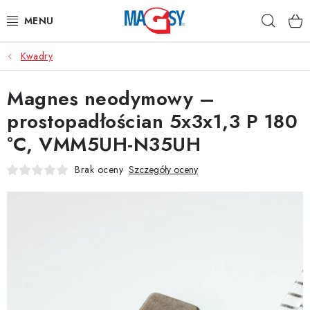
Przejść
Szuka
do
treści
Kwadry
GŁÓWNE KATEGORIE
Magnes neodymowy –
MAGNETYCZNE POMOCE
prostopadłościan 5x3x1,3 P 180
MAGNESY PRZEMYSŁOWE
°C, VMM5UH-N35UH
INNE MAGNESY
Brak oceny
Szczegóły oceny
MATERIAŁY NIERDZEWNE
O nas
Regulamin e-sklepu
Ochrona danych osobowych
Blog
Kontakty
Odstąpienie od umowy