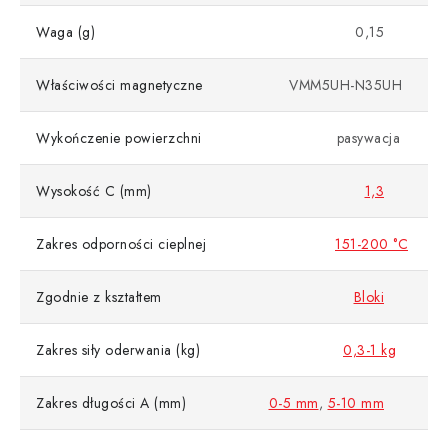
Waga (g)
0,15
Właściwości magnetyczne
VMM5UH-N35UH
Wykończenie powierzchni
pasywacja
Wysokość C (mm)
1,3
Zakres odporności cieplnej
151-200 °C
Zgodnie z kształtem
Bloki
Zakres siły oderwania (kg)
0,3-1 kg
Zakres długości A (mm)
0-5 mm
,
5-10 mm