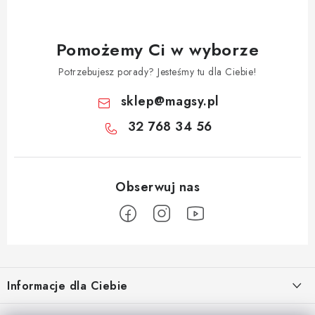
Pomożemy Ci w wyborze
Potrzebujesz porady? Jesteśmy tu dla Ciebie!
sklep
@
magsy.pl
32 768 34 56
S
t
Informacje dla Ciebie
o
p
O nas