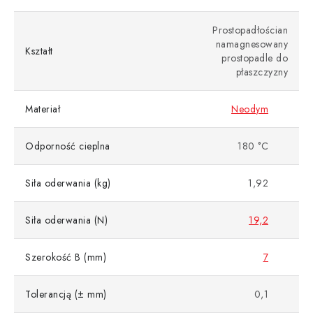
Prostopadłościan
namagnesowany
Kształt
prostopadle do
płaszczyzny
Materiał
Neodym
Odporność cieplna
180 °C
Siła oderwania (kg)
1,92
Siła oderwania (N)
19,2
Szerokość B (mm)
7
Tolerancją (± mm)
0,1