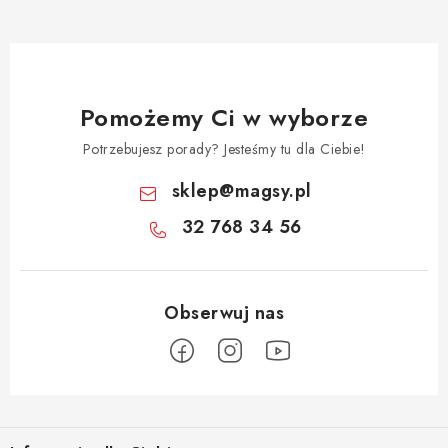
Pomożemy Ci w wyborze
Potrzebujesz porady? Jesteśmy tu dla Ciebie!
sklep
@
magsy.pl
32 768 34 56
S
t