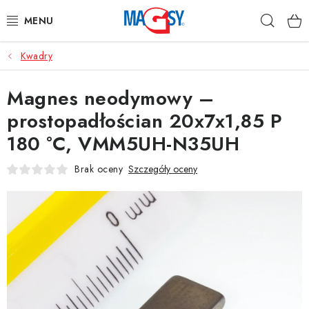
Przejść
Szuka
do
treści
Kwadry
GŁÓWNE KATEGORIE
Magnes neodymowy –
MAGNETYCZNE POMOCE
prostopadłościan 20x7x1,85 P
MAGNESY PRZEMYSŁOWE
180 °C, VMM5UH-N35UH
INNE MAGNESY
Brak oceny
Szczegóły oceny
MATERIAŁY NIERDZEWNE
O nas
Regulamin e-sklepu
Ochrona danych osobowych
Blog
Kontakty
Odstąpienie od umowy