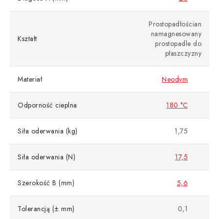
Prostopadłościan
namagnesowany
Kształt
prostopadle do
płaszczyzny
Materiał
Neodym
Odporność cieplna
180 °C
Siła oderwania (kg)
1,75
Siła oderwania (N)
17,5
Szerokość B (mm)
5,6
Tolerancją (± mm)
0,1