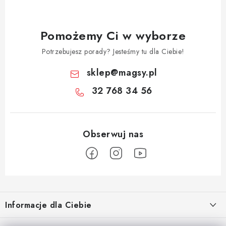
Pomożemy Ci w wyborze
Potrzebujesz porady? Jesteśmy tu dla Ciebie!
sklep
@
magsy.pl
32 768 34 56
S
t
Informacje dla Ciebie
o
p
O nas