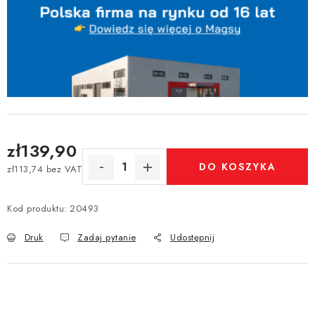
zł139,90
DO KOSZYKA
zł113,74 bez VAT
Cena jednostkowa:
Kod produktu:
20493
Druk
Zadaj pytanie
Udostępnij