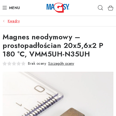
Przejść
Szuka
do
treści
Kwadry
GŁÓWNE KATEGORIE
Magnes neodymowy –
MAGNETYCZNE POMOCE
prostopadłościan 20x5,6x2 P
MAGNESY PRZEMYSŁOWE
180 °C, VMM5UH-N35UH
INNE MAGNESY
Brak oceny
Szczegóły oceny
MATERIAŁY NIERDZEWNE
O nas
Regulamin e-sklepu
Ochrona danych osobowych
Blog
Kontakty
Odstąpienie od umowy