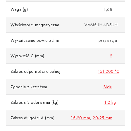
Waga (g)
1,68
Właściwości magnetyczne
VMM5UH-N35UH
Wykończenie powierzchni
pasywacja
Wysokość C (mm)
2
Zakres odporności cieplnej
151-200 °C
Zgodnie z kształtem
Bloki
Zakres siły oderwania (kg)
1-2 kg
Zakres długości A (mm)
15-20 mm
,
20-25 mm