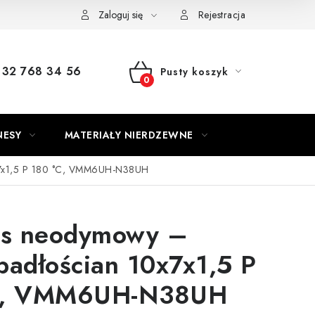
Zaloguj się
Rejestracja
32 768 34 56
Pusty koszyk
KOSZYK
NESY
MATERIAŁY NIERDZEWNE
x7x1,5 P 180 °C, VMM6UH-N38UH
s neodymowy –
padłościan 10x7x1,5 P
C, VMM6UH-N38UH