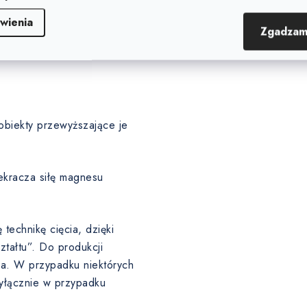
arstwę pośrednią pod warstwą
wienia
Zgadzam
obiekty przewyższające je
ekracza siłę magnesu
echnikę cięcia, dzięki
tałtu”. Do produkcji
ma. W przypadku niektórych
wyłącznie w przypadku