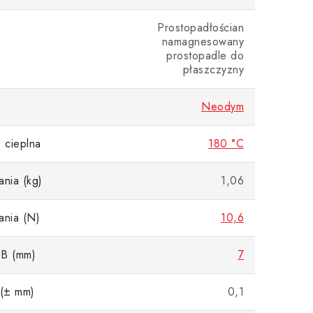
Prostopadłościan
namagnesowany
prostopadle do
płaszczyzny
Neodym
 cieplna
180 °C
ania (kg)
1,06
ania (N)
10,6
 B (mm)
7
 (± mm)
0,1