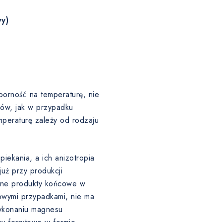
y)
porność na temperaturę, nie
łów, jak w przypadku
eraturę zależy od rodzaju
iekania, a ich anizotropia
uż przy produkcji
ślone produkty końcowe w
owymi przypadkami, nie ma
ykonaniu magnesu