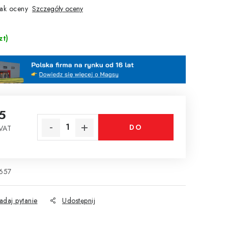
ak oceny
Szczegóły oceny
zt)
5
DO
 VAT
tkowa:
KOSZYKA
657
adaj pytanie
Udostępnij