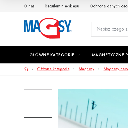
Przejść
O nas
Regulamin e-sklepu
Ochrona danych os
do
treści
GŁÓWNE KATEGORIE
MAGNETYCZNE 
Home
Główne kategorie
Magnesy
Magnesy ne