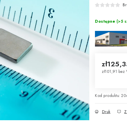
Br
Dostępne
(>5 s
zł125,3
zł101,91 bez
Cena jednos
Kod produktu:
20
Druk
Z