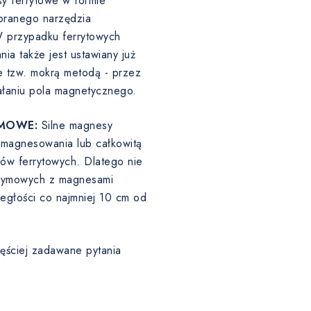
y ferrytowe w formie
ranego narzędzia
W przypadku ferrytowych
a także jest ustawiany już
 tzw. mokrą metodą - przez
ałaniu pola magnetycznego.
MOWE:
Silne magnesy
agnesowania lub całkowitą
sów ferrytowych. Dlatego nie
odymowych z magnesami
egłości co najmniej 10 cm od
ęściej zadawane pytania