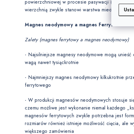
powierzchniowej w procesie pasywacji (0 µm). W
Usta
wierzchnią zwykle stanowi warstwa miedzi.
Magnes neodymowy a magnes Ferryt
Zalety (magnes ferrytowy a magnes neodymowy)
- Najsilniejsze magnesy neodymowe mogą unieść 
wagą nawet tysiąckrotnie
- Najmniejszy magnes neodymowy kilkukrotnie prz
ferrytowego
- W produkcji magnesów neodymowych stosuje się t
czemu możliwe jest wykonanie niemal każdego „ksz
magnesów ferrytowych zwykle potrzebna jest for
rozmiarów również istnieje możliwość cięcia, ale 
większego zamówienia