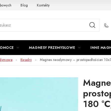
obowych
Blog
Kontakty
Odstąpienie od Umowy
POMOCE
MAGNESY PRZEMYSŁOWE
INNE MAG
odymowe
Kwadry
Magnes neodymowy – prostopadłościan 10
Magne
prosto
180 °