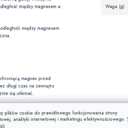
 odległość między magnesem a
Waga (g)
a odległość między magnesem
czna.
, chroniącą magnes przed
ez długi czas na zewnątrz
ie się utleniać.
ę, dlatego ich powierzchnia
y plików cookie do prawidłowego funkcjonowania strony
u (5-10 µm), złota (5-10 µm),
towej, analityki internetowej i marketingu efektywnościowego.
 poddawane są obróbce
cji