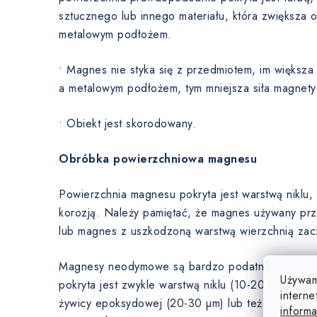
sztucznego lub innego materiału, która zwiększa
metalowym podłożem.
• Magnes nie styka się z przedmiotem, im większ
a metalowym podłożem, tym mniejsza siła magnety
• Obiekt jest skorodowany.
Obróbka powierzchniowa magnesu
Powierzchnia magnesu pokryta jest warstwą niklu
korozją. Należy pamiętać, że magnes używany prz
lub magnes z uszkodzoną warstwą wierzchnią zaczn
Magnesy neodymowe są bardzo podatne na korozj
Używam
pokryta jest zwykle warstwą niklu (10-20 µm), cynk
interne
żywicy epoksydowej (20-30 µm) lub też magnesy
informa