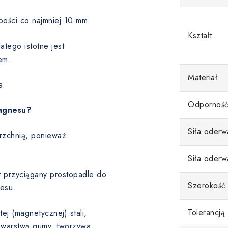
bości co najmniej 10 mm.
Kształt
tego istotne jest
em.
Materiał
a.
Odporność
magnesu?
Siła oderw
rzchnią, ponieważ
Siła oderw
st przyciągany prostopadle do
Szerokość
esu.
Tolerancją
ej (magnetycznej) stali,
 warstwą gumy, tworzywa