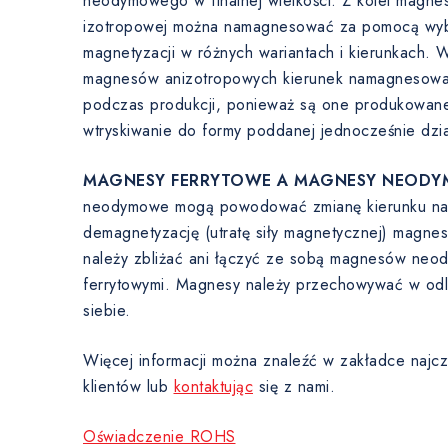
neodymowego w finalnej wielkości. Z kolei magnes
izotropowej można namagnesować za pomocą wyb
magnetyzacji w różnych wariantach i kierunkach. 
magnesów anizotropowych kierunek namagnesowani
podczas produkcji, ponieważ są one produkowane
wtryskiwanie do formy poddanej jednocześnie dzi
MAGNESY FERRYTOWE A MAGNESY NEODY
neodymowe mogą powodować zmianę kierunku nam
demagnetyzację (utratę siły magnetycznej) magne
należy zbliżać ani łączyć ze sobą magnesów ne
ferrytowymi. Magnesy należy przechowywać w odl
siebie.
Więcej informacji można znaleźć w zakładce najcz
klientów lub
kontaktując
się z nami.
Oświadczenie ROHS