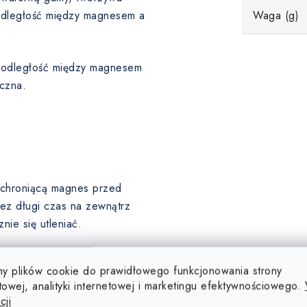
 odległość między magnesem a
Waga (g)
a odległość między magnesem
czna.
, chroniącą magnes przed
ez długi czas na zewnątrz
ie się utleniać.
ę, dlatego ich powierzchnia
y plików cookie do prawidłowego funkcjonowania strony
u (5-10 µm), złota (5-10 µm),
towej, analityki internetowej i marketingu efektywnościowego.
 poddawane są obróbce
cji