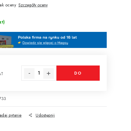
ak oceny
Szczegóły oceny
zt)
DO
AT
tkowa:
KOSZYKA
733
adaj pytanie
Udostępnij