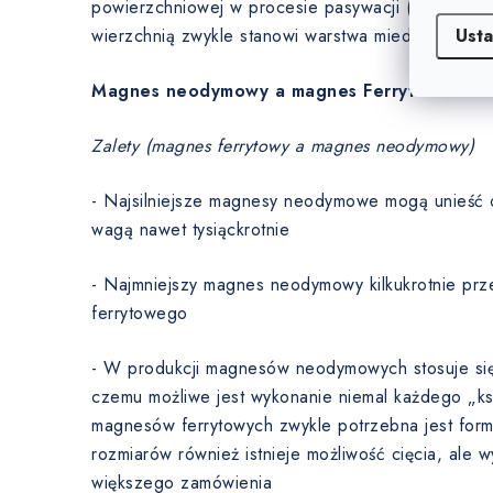
powierzchniowej w procesie pasywacji (0 µm). W
Usta
wierzchnią zwykle stanowi warstwa miedzi.
Magnes neodymowy a magnes Ferryt
Zalety (magnes ferrytowy a magnes neodymowy)
- Najsilniejsze magnesy neodymowe mogą unieść 
wagą nawet tysiąckrotnie
- Najmniejszy magnes neodymowy kilkukrotnie prz
ferrytowego
- W produkcji magnesów neodymowych stosuje się t
czemu możliwe jest wykonanie niemal każdego „ksz
magnesów ferrytowych zwykle potrzebna jest for
rozmiarów również istnieje możliwość cięcia, ale 
większego zamówienia