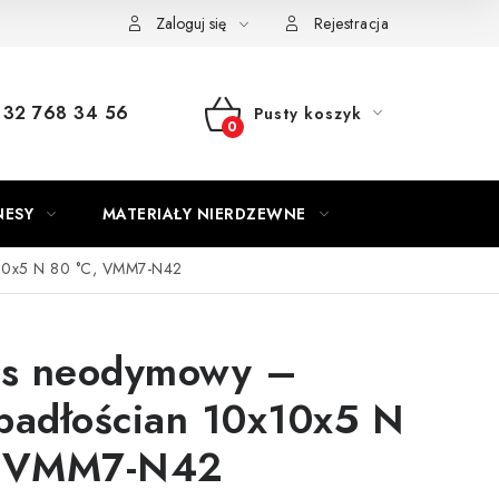
Zaloguj się
Rejestracja
32 768 34 56
Pusty koszyk
KOSZYK
NESY
MATERIAŁY NIERDZEWNE
x10x5 N 80 °C, VMM7-N42
s neodymowy –
padłościan 10x10x5 N
, VMM7-N42