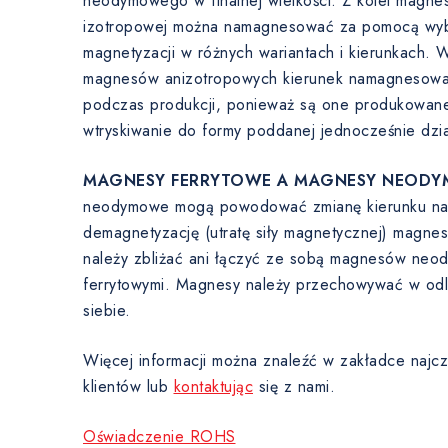
neodymowego w finalnej wielkości. Z kolei magnes
izotropowej można namagnesować za pomocą wyb
magnetyzacji w różnych wariantach i kierunkach. 
magnesów anizotropowych kierunek namagnesowani
podczas produkcji, ponieważ są one produkowane
wtryskiwanie do formy poddanej jednocześnie dzi
MAGNESY FERRYTOWE A MAGNESY NEODY
neodymowe mogą powodować zmianę kierunku nam
demagnetyzację (utratę siły magnetycznej) magne
należy zbliżać ani łączyć ze sobą magnesów ne
ferrytowymi. Magnesy należy przechowywać w odl
siebie.
Więcej informacji można znaleźć w zakładce najcz
klientów lub
kontaktując
się z nami.
Oświadczenie ROHS