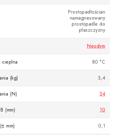
Prostopadłościan
namagnesowany
prostopadle do
płaszczyzny
Neodym
 cieplna
80 °C
ania (kg)
3,4
ania (N)
34
 B (mm)
10
 (± mm)
0,1