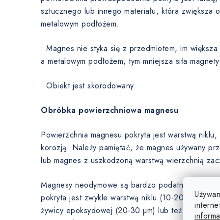
sztucznego lub innego materiału, która zwiększa
metalowym podłożem.
• Magnes nie styka się z przedmiotem, im większ
a metalowym podłożem, tym mniejsza siła magnety
• Obiekt jest skorodowany.
Obróbka powierzchniowa magnesu
Powierzchnia magnesu pokryta jest warstwą niklu
korozją. Należy pamiętać, że magnes używany prz
lub magnes z uszkodzoną warstwą wierzchnią zaczn
Magnesy neodymowe są bardzo podatne na korozj
Używam
pokryta jest zwykle warstwą niklu (10-20 µm), cynk
interne
żywicy epoksydowej (20-30 µm) lub też magnesy
informa