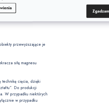
arstwę pośrednią pod warstwą
wienia
Zgadzam
obiekty przewyższające je
ekracza siłę magnesu
echnikę cięcia, dzięki
tałtu”. Do produkcji
ma. W przypadku niektórych
wyłącznie w przypadku