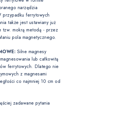
y ferrytowe w formie
ranego narzędzia
W przypadku ferrytowych
a także jest ustawiany już
 tzw. mokrą metodą - przez
ałaniu pola magnetycznego.
MOWE:
Silne magnesy
agnesowania lub całkowitą
sów ferrytowych. Dlatego nie
odymowych z magnesami
egłości co najmniej 10 cm od
ęściej zadawane pytania