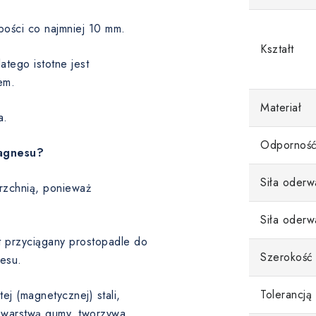
bości co najmniej 10 mm.
Kształt
tego istotne jest
em.
Materiał
a.
Odporność
magnesu?
Siła oderw
rzchnią, ponieważ
Siła oderw
st przyciągany prostopadle do
Szerokość
esu.
Tolerancją
ej (magnetycznej) stali,
 warstwą gumy, tworzywa