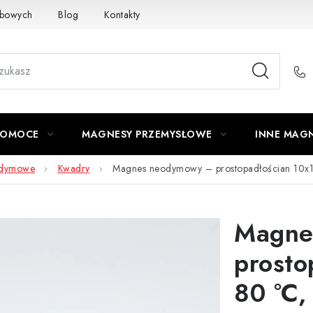
obowych
Blog
Kontakty
Odstąpienie od Umowy
POMOCE
MAGNESY PRZEMYSŁOWE
INNE MAG
odymowe
Kwadry
Magnes neodymowy – prostopadłościan 10
Magne
prosto
80 °C