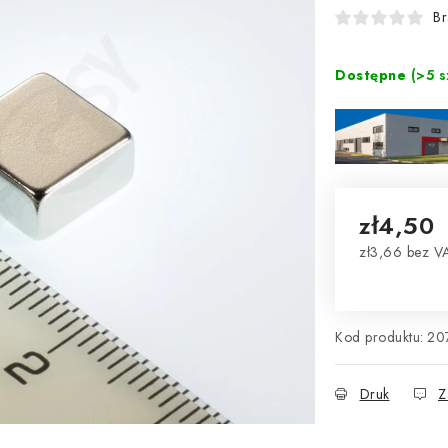
Br
Dostępne
(>5 s
zł4,50
zł3,66 bez V
Cena jednos
Kod produktu:
20
Druk
Z