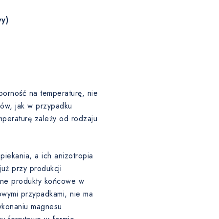
y)
porność na temperaturę, nie
łów, jak w przypadku
eraturę zależy od rodzaju
iekania, a ich anizotropia
uż przy produkcji
ślone produkty końcowe w
owymi przypadkami, nie ma
ykonaniu magnesu