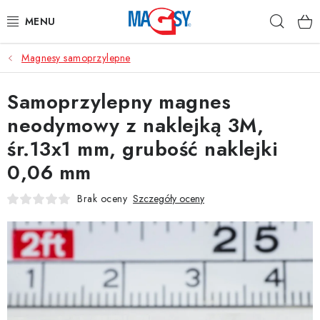
Przejść
Szuka
do
treści
Magnesy samoprzylepne
GŁÓWNE KATEGORIE
Samoprzylepny magnes
MAGNETYCZNE POMOCE
neodymowy z naklejką 3M,
MAGNESY PRZEMYSŁOWE
śr.13x1 mm, grubość naklejki
0,06 mm
INNE MAGNESY
Brak oceny
Szczegóły oceny
MATERIAŁY NIERDZEWNE
O nas
Regulamin e-sklepu
Ochrona danych osobowych
Blog
Kontakty
Odstąpienie od umowy