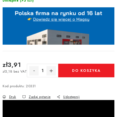
(>5 szt)
Dostępne
zł3,91
DO KOSZYKA
zł3,18 bez VAT
Cena jednostkowa:
Kod produktu:
20331
Druk
Zadaj pytanie
Udostępnij