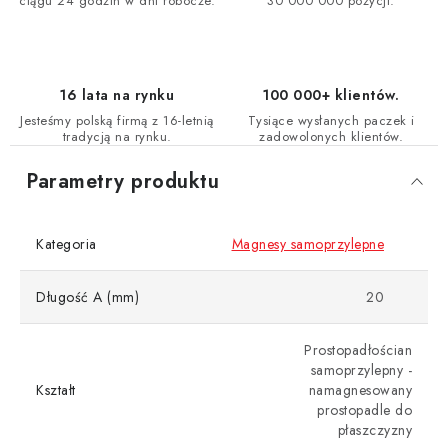
ciągu 24 godzin w dni robocze.
30 000 000 pozycji.
16 lata na rynku
100 000+ klientów.
Jesteśmy polską firmą z 16-letnią
Tysiące wysłanych paczek i
tradycją na rynku.
zadowolonych klientów.
Parametry produktu
Kategoria
Magnesy samoprzylepne
Długość A (mm)
20
Prostopadłościan
samoprzylepny -
Kształt
namagnesowany
prostopadle do
płaszczyzny