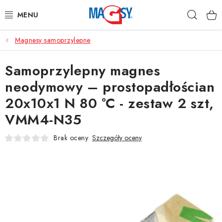
Przejść
Szuka
do
treści
Magnesy samoprzylepne
GŁÓWNE KATEGORIE
Samoprzylepny magnes
MAGNETYCZNE POMOCE
neodymowy – prostopadłościan
MAGNESY PRZEMYSŁOWE
20x10x1 N 80 °C - zestaw 2 szt,
VMM4-N35
INNE MAGNESY
Brak oceny
Szczegóły oceny
MATERIAŁY NIERDZEWNE
O nas
Regulamin e-sklepu
Ochrona danych osobowych
Blog
Kontakty
Odstąpienie od umowy