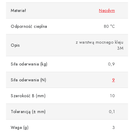
Materiał
Neodym
Odporność cieplna
80 °C
z warstwą mocnego kleju
Opis
3M
Siła oderwania (kg)
0,9
Siła oderwania (N)
9
Szerokość B (mm)
10
Tolerancją (± mm)
0,1
Waga (g)
3