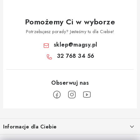
Pomożemy Ci w wyborze
Potrzebujesz porady? Jesteśmy tu dla Ciebie!
sklep
@
magsy.pl
32 768 34 56
S
t
Informacje dla Ciebie
o
p
O nas