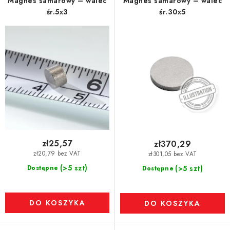
Magnes samarowy – walec
Magnes samarowy – walec
t
śr.5x3
śr.30x5
ó
w
zł25,57
zł370,29
zł20,79 bez VAT
zł301,05 bez VAT
(>5 szt)
Dostępne
(>5 szt)
Dostępne
DO KOSZYKA
DO KOSZYKA