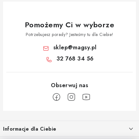
Pomożemy Ci w wyborze
Potrzebujesz porady? Jesteśmy tu dla Ciebie!
sklep
@
magsy.pl
32 768 34 56
S
t
Informacje dla Ciebie
o