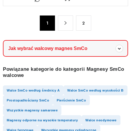
o
n
t
P
r
1
2
a
o
g
l
i
n
k
Jak wybrać walcowy magnes SmCo
a
i
c
l
j
i
Powiązane kategorie do kategorii Magnesy SmCo
a
walcowe
s
t
y
Walce SmCo według średnicy A
Walce SmCo według wysokości B
Prostopadłościany SmCo
Pierścienie SmCo
Wszystkie magnesy samarowe
Magnesy odporne na wysokie temperatury
Walce neodymowe
Walce ferrytowe
Wszystkie magnesy cylindryczne