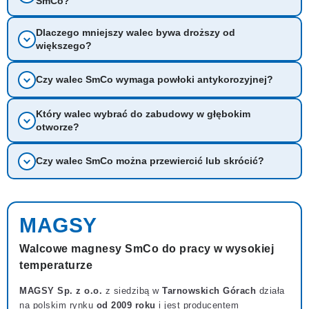
SmCo?
Dlaczego mniejszy walec bywa droższy od
większego?
Czy walec SmCo wymaga powłoki antykorozyjnej?
Który walec wybrać do zabudowy w głębokim
otworze?
Czy walec SmCo można przewiercić lub skrócić?
MAGSY
Walcowe magnesy SmCo do pracy w wysokiej
temperaturze
MAGSY Sp. z o.o.
z siedzibą w
Tarnowskich Górach
działa
na polskim rynku
od 2009 roku
i jest producentem