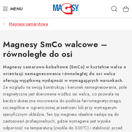
Przejść
Szuka
do
treści
Magnesy samarytowe
GŁÓWNE KATEGORIE
MAGNETYCZNE POMOCE
Magnesy SmCo walcowe –
równoległe do osi
MAGNESY PRZEMYSŁOWE
Magnesy samarowo-kobaltowe (SmCo) w kształcie walca o
INNE MAGNESY
orientacji namagnesowania równoległej do osi walca
oferują wyjątkową wydajność w wymagających warunkach.
MATERIAŁY NIERDZEWNE
Ze względu na swoją konstrukcję i kierunek namagnesowania, pole
magnetyczne jest skierowane wzdłuż osi walca, co pozwala na
bardzo skuteczne mocowanie do podłoża ferromagnetycznego,
O nas
Regulamin e-sklepu
Ochrona danych osobowych
szczególnie w ograniczonej przestrzeni lub przy wymaganym
Blog
Kontakty
Odstąpienie od umowy
specyficznym układzie. Ten typ magnesu idealnie nadaje się do
zastosowań profesjonalnych, gdzie wymagana jest wysoka
odporność na temperaturę (zwykle do 300°C) i stabilność przed