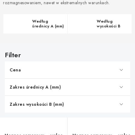
rozmagnesowaniem, nawet w ekstremalnych warunkach.
Według
Według
średnicy A (mm)
wysokości B
(mm)
L
i
s
Cena
t
a
Zakres średnicy A (mm)
p
r
o
Zakres wysokości B (mm)
d
u
k