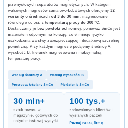
przemysłowych separatorów magnetycznych. W kategorii
walcowych magnesów samarowo-kobaltowych oferujemy
32
warianty o średnicach od 3 do 30 mm
, magnesowane
równolegle do osi, z
temperaturą pracy do 300 °C
.
Dostarczamy je
bez powłoki ochronnej
, ponieważ SmCo jest
materiałem odpornym na korozję, co eliminuje ryzyko
uszkodzenia warstwy zabezpieczającej i dodatkową szczelinę
powietrzną. Przy każdym magnesie podajemy średnicę A,
wysokość B, kierunek magnesowania i maksymalną
temperaturę pracy.
Według średnicy A
Według wysokości B
Prostopadłościany SmCo
Pierścienie SmCo
30 mln
+
100 tys.
+
sztuk towaru w
zadowolonych klientów i
magazynie, gotowych do
wysłanych paczek
natychmiastowej wysyłki
Poznaj naszą firmę