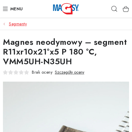
Przejść
Szuka
do
treści
Segmenty
GŁÓWNE KATEGORIE
Magnes neodymowy – segment
MAGNETYCZNE POMOCE
R11xr10x21°x5 P 180 °C,
MAGNESY PRZEMYSŁOWE
VMM5UH-N35UH
INNE MAGNESY
Brak oceny
Szczegóły oceny
MATERIAŁY NIERDZEWNE
O nas
Regulamin e-sklepu
Ochrona danych osobowych
Blog
Kontakty
Odstąpienie od umowy