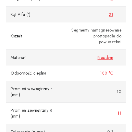
Kąt Alfa (°)
21
Segmenty namagnesowane
Kształt
prostopadle do
powierzchni
Materiał
Neodym
Odporność cieplna
180 °C
Promień wewnętrzny r
10
(mm)
Promień zewnętrzny R
11
(mm)
Tolerancją (± mm)
0,1