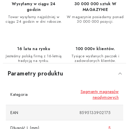
Wysyłamy w ciągu 24
30 000 000 sztuk W
godzin
MAGAZYNIE
Towar wysyłamy najpóźniej w
W magazynie posiadamy ponad
ciągu 24 godzin w dni robocze.
30 000 000 pozycji.
16 lata na rynku
100 000+ klientów.
Jesteśmy polską firmą z 16-letnią
Tysiące wysłanych paczek i
tradycją na rynku.
zadowolonych klientów.
Parametry produktu
Segmenty magnesów
Kategoria
neodymowych
EAN
8595133902175
Długość L (mm)
5