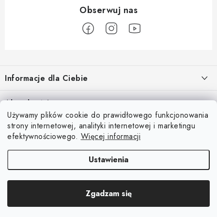
S
t
Informacje dla Ciebie
o
p
O nas
Aktualności
k
Używamy plików cookie do prawidłowego funkcjonowania
Regulamin e-sklepu
a
Odkryj magię kieszeni magnetycznych
strony internetowej, analityki internetowej i marketingu
Facebook
15.4.2025
Ochrona danych osobowych
efektywnościowego.
Więcej informacji
Blog
Ustawienia
Kontakty
Copyright 2026
Magsy.pl
. Wszystkie prawa zastrzeżone.
Edytuj ustawienia
Odstąpienie od umowy
Zgadzam się
plików cookie
Opracował Shoptet