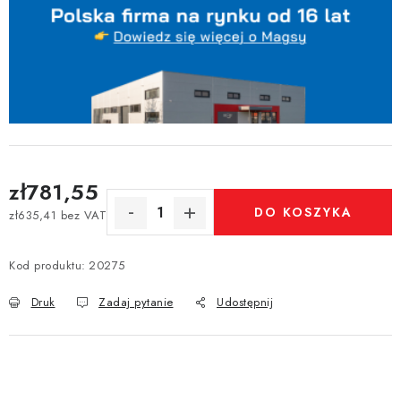
zł781,55
DO KOSZYKA
zł635,41 bez VAT
Cena jednostkowa:
Kod produktu:
20275
Druk
Zadaj pytanie
Udostępnij