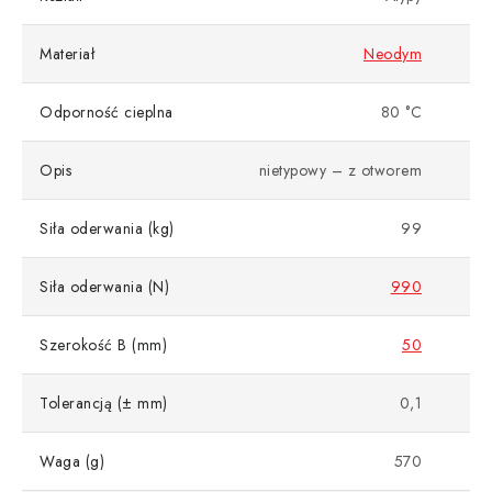
Materiał
Neodym
Odporność cieplna
80 °C
Opis
nietypowy – z otworem
Siła oderwania (kg)
99
Siła oderwania (N)
990
Szerokość B (mm)
50
Tolerancją (± mm)
0,1
Waga (g)
570