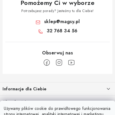
Pomożemy Ci w wyborze
Potrzebujesz porady? Jesteśmy tu dla Ciebie!
sklep
@
magsy.pl
32 768 34 56
S
t
Informacje dla Ciebie
o
p
O nas
Aktualności
k
Używamy plików cookie do prawidłowego funkcjonowania
Regulamin e-sklepu
a
Odkryj magię kieszeni magnetycznych
strony internetowej, analityki internetowej i marketingu