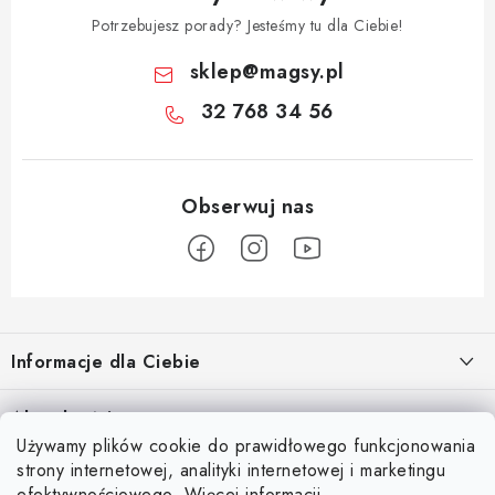
Potrzebujesz porady? Jesteśmy tu dla Ciebie!
sklep
@
magsy.pl
32 768 34 56
S
t
Informacje dla Ciebie
o
p
O nas
Aktualności
k
Używamy plików cookie do prawidłowego funkcjonowania
Regulamin e-sklepu
a
Odkryj magię kieszeni magnetycznych
strony internetowej, analityki internetowej i marketingu
Facebook
15.4.2025
Ochrona danych osobowych
efektywnościowego.
Więcej informacji