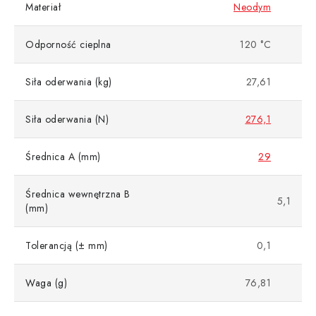
Materiał
Neodym
Odporność cieplna
120 °C
Siła oderwania (kg)
27,61
Siła oderwania (N)
276,1
Średnica A (mm)
29
Średnica wewnętrzna B
5,1
(mm)
Tolerancją (± mm)
0,1
Waga (g)
76,81