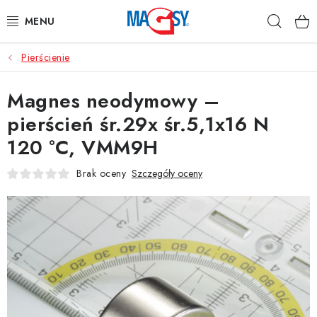
Przejść
Szuka
do
treści
Pierścienie
GŁÓWNE KATEGORIE
Magnes neodymowy –
MAGNETYCZNE POMOCE
pierścień śr.29x śr.5,1x16 N
MAGNESY PRZEMYSŁOWE
120 °C, VMM9H
INNE MAGNESY
Brak oceny
Szczegóły oceny
MATERIAŁY NIERDZEWNE
O nas
Regulamin e-sklepu
Ochrona danych osobowych
Blog
Kontakty
Odstąpienie od Umowy