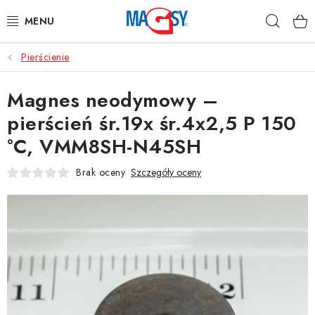
Przejść
Szuka
do
treści
Pierścienie
GŁÓWNE KATEGORIE
Magnes neodymowy –
MAGNETYCZNE POMOCE
pierścień śr.19x śr.4x2,5 P 150
MAGNESY PRZEMYSŁOWE
°C, VMM8SH-N45SH
INNE MAGNESY
Brak oceny
Szczegóły oceny
MATERIAŁY NIERDZEWNE
O nas
Regulamin e-sklepu
Ochrona danych osobowych
Blog
Kontakty
Odstąpienie od umowy