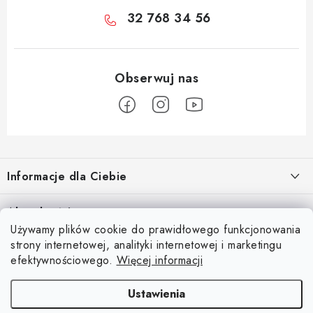
32 768 34 56
S
t
Informacje dla Ciebie
o
p
O nas
Aktualności
k
Używamy plików cookie do prawidłowego funkcjonowania
Regulamin e-sklepu
a
Odkryj magię kieszeni magnetycznych
strony internetowej, analityki internetowej i marketingu
Facebook
15.4.2025
Ochrona danych osobowych
efektywnościowego.
Więcej informacji
Blog
Ustawienia
Kontakty