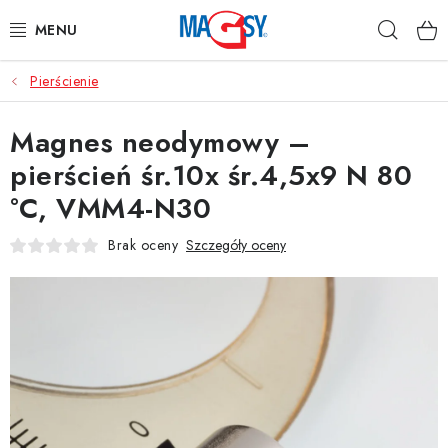
Przejść
Szuka
do
treści
Pierścienie
GŁÓWNE KATEGORIE
Magnes neodymowy –
MAGNETYCZNE POMOCE
pierścień śr.10x śr.4,5x9 N 80
MAGNESY PRZEMYSŁOWE
°C, VMM4-N30
INNE MAGNESY
Brak oceny
Szczegóły oceny
MATERIAŁY NIERDZEWNE
O nas
Regulamin e-sklepu
Ochrona danych osobowych
Blog
Kontakty
Odstąpienie od umowy