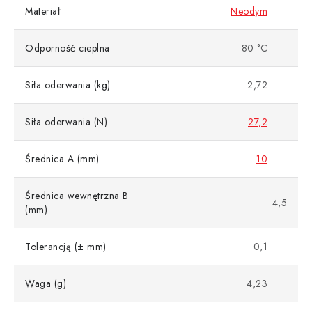
Materiał
Neodym
Odporność cieplna
80 °C
Siła oderwania (kg)
2,72
Siła oderwania (N)
27,2
Średnica A (mm)
10
Średnica wewnętrzna B
4,5
(mm)
Tolerancją (± mm)
0,1
Waga (g)
4,23