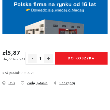
zł5,87
DO KOSZYKA
zł4,77 bez VAT
Cena jednostkowa:
Kod produktu:
20223
Druk
Zadaj pytanie
Udostępnij