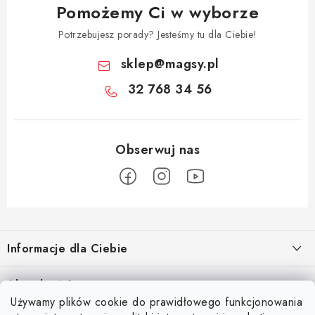
Pomożemy Ci w wyborze
Potrzebujesz porady? Jesteśmy tu dla Ciebie!
sklep
@
magsy.pl
32 768 34 56
S
t
Informacje dla Ciebie
o
p
O nas
Aktualności
k
Używamy plików cookie do prawidłowego funkcjonowania
Regulamin e-sklepu
a
Odkryj magię kieszeni magnetycznych