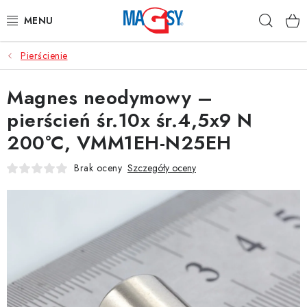
Przejść
Szuka
do
treści
Pierścienie
GŁÓWNE KATEGORIE
Magnes neodymowy –
MAGNETYCZNE POMOCE
pierścień śr.10x śr.4,5x9 N
MAGNESY PRZEMYSŁOWE
200°C, VMM1EH-N25EH
INNE MAGNESY
Brak oceny
Szczegóły oceny
MATERIAŁY NIERDZEWNE
O nas
Regulamin e-sklepu
Ochrona danych osobowych
Blog
Kontakty
Odstąpienie od Umowy