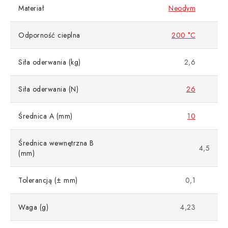
Materiał
Neodym
Odporność cieplna
200 °C
Siła oderwania (kg)
2,6
Siła oderwania (N)
26
Średnica A (mm)
10
Średnica wewnętrzna B
4,5
(mm)
Tolerancją (± mm)
0,1
Waga (g)
4,23