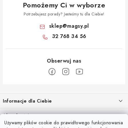
Pomożemy Ci w wyborze
Potrzebujesz porady? Jesteśmy tu dla Ciebie!
sklep
@
magsy.pl
32 768 34 56
S
t
Informacje dla Ciebie
o
p
O nas
Aktualności
k
Używamy plików cookie do prawidłowego funkcjonowania
Regulamin e-sklepu
a
Odkryj magię kieszeni magnetycznych