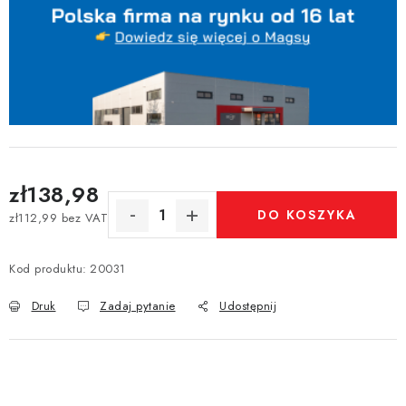
zł138,98
DO KOSZYKA
zł112,99 bez VAT
Cena jednostkowa:
Kod produktu:
20031
Druk
Zadaj pytanie
Udostępnij