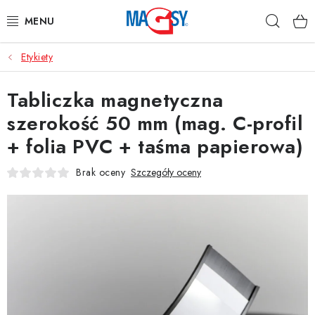
Przejść
Szuka
do
treści
Etykiety
GŁÓWNE KATEGORIE
Tabliczka magnetyczna
MAGNETYCZNE POMOCE
szerokość 50 mm (mag. C-profil
MAGNESY PRZEMYSŁOWE
+ folia PVC + taśma papierowa)
INNE MAGNESY
Brak oceny
Szczegóły oceny
MATERIAŁY NIERDZEWNE
O nas
Regulamin e-sklepu
Ochrona danych osobowych
Blog
Kontakty
Odstąpienie od umowy