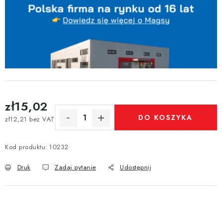
zł15,02
DO KOSZYKA
zł12,21 bez VAT
Cena jednostkowa:
Kod produktu:
10232
Druk
Zadaj pytanie
Udostępnij