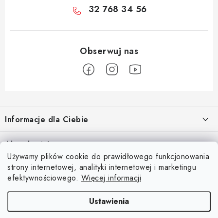
32 768 34 56
S
t
Informacje dla Ciebie
o
p
O nas
Aktualności
k
Używamy plików cookie do prawidłowego funkcjonowania
Regulamin e-sklepu
a
Odkryj magię kieszeni magnetycznych
strony internetowej, analityki internetowej i marketingu
Facebook
15.4.2025
Ochrona danych osobowych
efektywnościowego.
Więcej informacji
Blog
Ustawienia
Kontakty