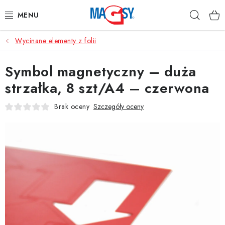
Przejść
Szuka
do
treści
Wycinane elementy z folii
GŁÓWNE KATEGORIE
Symbol magnetyczny – duża
MAGNETYCZNE POMOCE
strzałka, 8 szt/A4 – czerwona
MAGNESY PRZEMYSŁOWE
Brak oceny
Szczegóły oceny
INNE MAGNESY
MATERIAŁY NIERDZEWNE
O nas
Regulamin e-sklepu
Ochrona danych osobowych
Blog
Kontakty
Odstąpienie od umowy