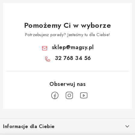
Pomożemy Ci w wyborze
Potrzebujesz porady? Jesteśmy tu dla Ciebie!
sklep
@
magsy.pl
32 768 34 56
S
t
Informacje dla Ciebie
o