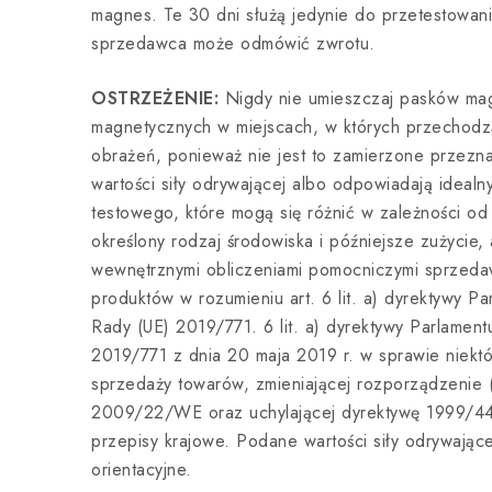
magnes. Te 30 dni służą jedynie do przetestowan
sprzedawca może odmówić zwrotu.
OSTRZEŻENIE:
Nigdy nie umieszczaj pasków ma
magnetycznych w miejscach, w których przechodzą 
obrażeń, ponieważ nie jest to zamierzone przezn
wartości siły odrywającej albo odpowiadają ideal
testowego, które mogą się różnić w zależności od k
określony rodzaj środowiska i późniejsze zużycie,
wewnętrznymi obliczeniami pomocniczymi sprzedaw
produktów w rozumieniu art. 6 lit. a) dyrektywy Pa
Rady (UE) 2019/771. 6 lit. a) dyrektywy Parlament
2019/771 z dnia 20 maja 2019 r. w sprawie niek
sprzedaży towarów, zmieniającej rozporządzenie 
2009/22/WE oraz uchylającej dyrektywę 1999/4
przepisy krajowe. Podane wartości siły odrywające
orientacyjne.