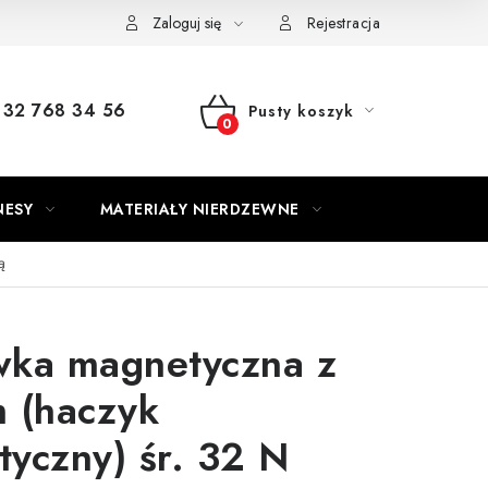
Zaloguj się
Rejestracja
32 768 34 56
Pusty koszyk
KOSZYK
NESY
MATERIAŁY NIERDZEWNE
ą
wka magnetyczna z
 (haczyk
yczny) śr. 32 N