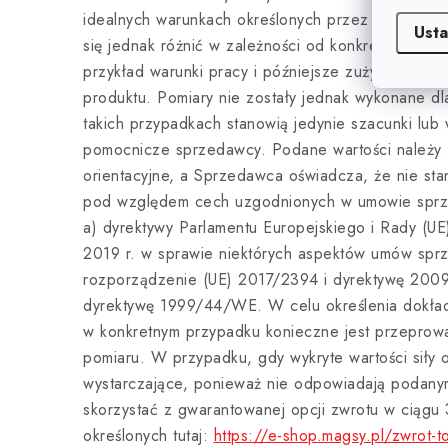
idealnych warunkach określonych przez środowisk
Usta
się jednak różnić w zależności od konkretnego ro
przykład warunki pracy i późniejsze zużycie mog
produktu. Pomiary nie zostały jednak wykonane dl
takich przypadkach stanowią jedynie szacunki lub
pomocnicze sprzedawcy. Podane wartości należy 
orientacyjne, a Sprzedawca oświadcza, że nie st
pod względem cech uzgodnionych w umowie sprzed
a) dyrektywy Parlamentu Europejskiego i Rady (U
2019 r. w sprawie niektórych aspektów umów sprz
rozporządzenie (UE) 2017/2394 i dyrektywę 200
dyrektywę 1999/44/WE. W celu określenia dokładn
w konkretnym przypadku konieczne jest przeprow
pomiaru. W przypadku, gdy wykryte wartości siły o
wystarczające, ponieważ nie odpowiadają podany
skorzystać z gwarantowanej opcji zwrotu w ciągu
określonych tutaj:
https://e-shop.magsy.pl/zwrot-t