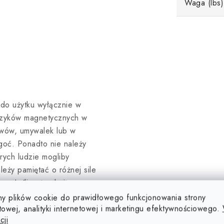
Waga (lbs)
do użytku wyłącznie w
czyków magnetycznych w
ewów, umywalek lub w
goć. Ponadto nie należy
ych ludzie mogliby
ży pamiętać o różnej sile
m. Jeśli potrzebujesz
 z nami.
y plików cookie do prawidłowego funkcjonowania strony
towej, analityki internetowej i marketingu efektywnościowego.
cji
roduktów zostały zmierzone w