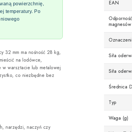
EAN
rowaną powierzchnię,
ej temperatury.
Po
Odporność
opniowego
magnesów
Oznaczeni
cy 32 mm ma nośność 28 kg,
Siła oderw
ieścić na lodówce,
ce w warsztacie lub metalowej
Siła oderw
szystko, co niezbędne bez
Średnica 
Typ
Waga (g)
h, narzędzi, naczyń czy