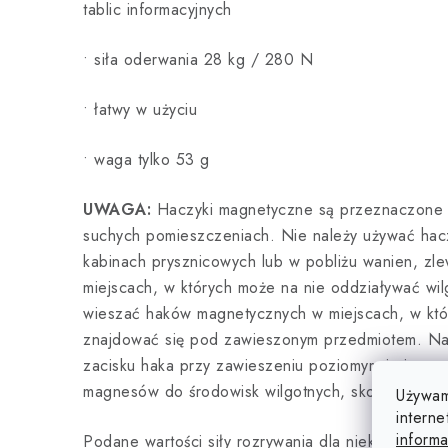
tablic informacyjnych
• siła oderwania 28 kg / 280 N
• łatwy w użyciu
• waga tylko 53 g
UWAGA:
Haczyki magnetyczne są przeznaczone 
suchych pomieszczeniach. Nie należy używać ha
kabinach prysznicowych lub w pobliżu wanien, zl
miejscach, w których może na nie oddziaływać wil
wieszać haków magnetycznych w miejscach, w któr
znajdować się pod zawieszonym przedmiotem. Nale
zacisku haka przy zawieszeniu poziomym i pionowy
magnesów do środowisk wilgotnych, skontaktuj się
Używam
interne
informa
Podane wartości siły rozrywania dla niektórych p