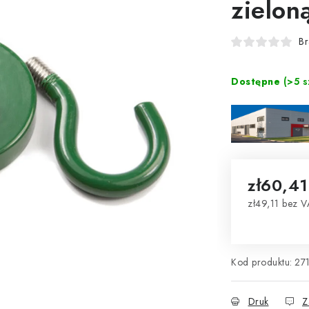
zielon
Br
Dostępne
(>5 s
zł60,41
zł49,11 bez V
Cena jednos
Kod produktu:
27
Druk
Z