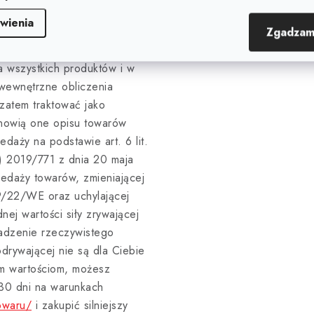
o testowe. Wartości te mogą
wienia
dzaju środowiska, w którym na
Zgadzam
ą wpływać na skuteczność
a wszystkich produktów i w
 wewnętrzne obliczenia
zatem traktować jako
anowią one opisu towarów
aży na podstawie art. 6 lit.
E) 2019/771 z dnia 20 maja
edaży towarów, zmieniającej
9/22/WE oraz uchylającej
ej wartości siły zrywającej
adzenie rzeczywistego
drywającej nie są dla Ciebie
m wartościom, możesz
 30 dni na warunkach
owaru/
i zakupić silniejszy