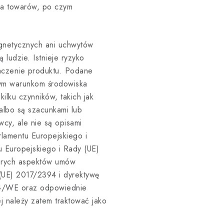
ia towarów, po czym
gnetycznych ani uchwytów
ludzie. Istnieje ryzyko
aczenie produktu. Podane
nym warunkom środowiska
ilku czynników, takich jak
 albo są szacunkami lub
cy, ale nie są opisami
rlamentu Europejskiego i
u Europejskiego i Rady (UE)
tórych aspektów umów
(UE) 2017/2394 i dyrektywę
4/WE oraz odpowiednie
j należy zatem traktować jako