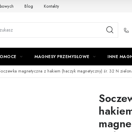
obowych
Blog
Kontakty
Odstąpienie od umowy
POMOCE
MAGNESY PRZEMYSŁOWE
INNE MAG
Soczewka magnetyczna z hakiem (haczyk magnetyczny) śr. 32 N zielon
Socze
hakiem
magnet