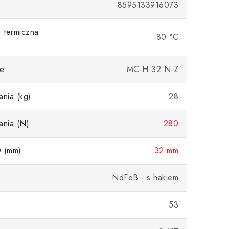
8595133916073
 termiczna
80 °C
e
MC-H 32 N-Z
ania (kg)
28
ania (N)
280
D (mm)
32 mm
NdFeB - s hakiem
53