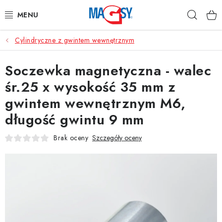
Przejść
Szuka
do
treści
Cylindryczne z gwintem wewnętrznym
GŁÓWNE KATEGORIE
Soczewka magnetyczna - walec
MAGNETYCZNE POMOCE
śr.25 x wysokość 35 mm z
MAGNESY PRZEMYSŁOWE
gwintem wewnętrznym M6,
długość gwintu 9 mm
INNE MAGNESY
Brak oceny
Szczegóły oceny
MATERIAŁY NIERDZEWNE
O nas
Regulamin e-sklepu
Ochrona danych osobowych
Blog
Kontakty
Odstąpienie od umowy