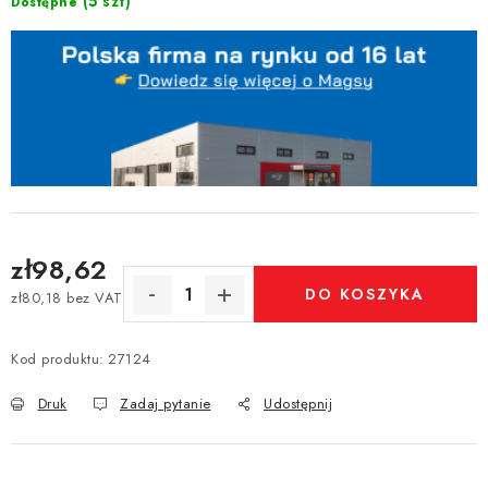
(5 szt)
Dostępne
zł98,62
DO KOSZYKA
zł80,18 bez VAT
Cena jednostkowa:
Kod produktu:
27124
Druk
Zadaj pytanie
Udostępnij