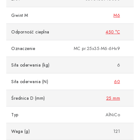
Gwint M
M6
Odporność cieplna
450 °C
Oznaczenie
MC pr.25x35-M6-6Hx9
Siła oderwania (kg)
6
Siła oderwania (N)
60
Średnica D (mm)
25 mm
Typ
AlNiCo
Waga (g)
121