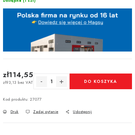
(1 szt)
Dostępne
zł114,55
DO KOSZYKA
zł93,13 bez VAT
Cena jednostkowa:
Kod produktu:
27077
Druk
Zadaj pytanie
Udostępnij