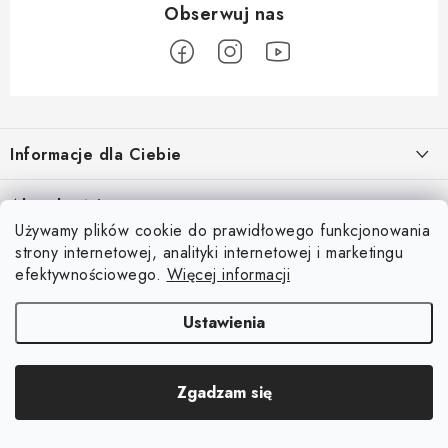
S
t
Informacje dla Ciebie
o
p
O nas
Aktualności
k
Używamy plików cookie do prawidłowego funkcjonowania
Regulamin e-sklepu
a
Odkryj magię kieszeni magnetycznych
strony internetowej, analityki internetowej i marketingu
Facebook
15.4.2025
Ochrona danych osobowych
efektywnościowego.
Więcej informacji
Blog
Ustawienia
Kontakty
Copyright 2026
Magsy.pl
. Wszystkie prawa zastrzeżone.
Edytuj ustawienia
Odstąpienie od umowy
Zgadzam się
plików cookie
Opracował Shoptet