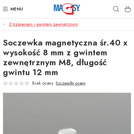
Przejść
Szuka
do
treści
Z trzpieniem i gwintem zewnętrznym
GŁÓWNE KATEGORIE
Soczewka magnetyczna śr.40 x
MAGNETYCZNE POMOCE
wysokość 8 mm z gwintem
MAGNESY PRZEMYSŁOWE
zewnętrznym M8, długość
gwintu 12 mm
INNE MAGNESY
Brak oceny
Szczegóły oceny
MATERIAŁY NIERDZEWNE
O nas
Regulamin e-sklepu
Ochrona danych osobowych
Blog
Kontakty
Odstąpienie od umowy