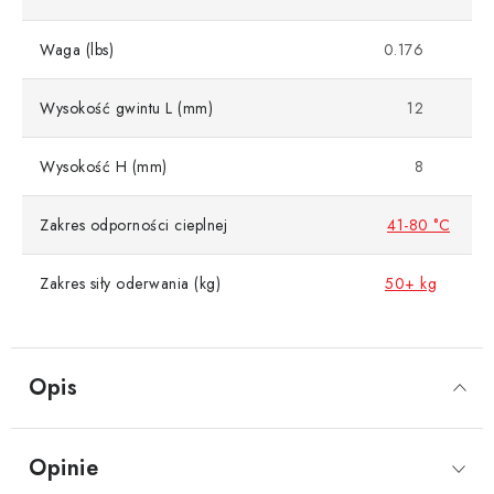
Waga (lbs)
0.176
Wysokość gwintu L (mm)
12
Wysokość H (mm)
8
Zakres odporności cieplnej
41-80 °C
Zakres siły oderwania (kg)
50+ kg
Opis
Opinie