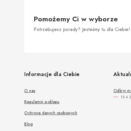
Pomożemy Ci w wyborze
Potrzebujesz porady? Jesteśmy tu dla Ciebie!
S
t
Informacje dla Ciebie
Aktual
o
p
O nas
Odkryj m
15.4.
k
Regulamin e-sklepu
a
Ochrona danych osobowych
Blog