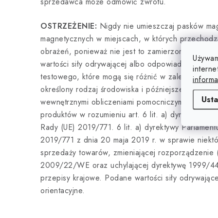
sprzedawca może odmówić zwrotu.
OSTRZEŻENIE:
Nigdy nie umieszczaj pasków ma
magnetycznych w miejscach, w których przechodzą 
obrażeń, ponieważ nie jest to zamierzone przezn
Używam
wartości siły odrywającej albo odpowiadają ideal
interne
testowego, które mogą się różnić w zależności od k
informa
określony rodzaj środowiska i późniejsze zużycie,
Usta
wewnętrznymi obliczeniami pomocniczymi sprzedaw
produktów w rozumieniu art. 6 lit. a) dyrektywy Pa
Rady (UE) 2019/771. 6 lit. a) dyrektywy Parlament
2019/771 z dnia 20 maja 2019 r. w sprawie niek
sprzedaży towarów, zmieniającej rozporządzenie 
2009/22/WE oraz uchylającej dyrektywę 1999/4
przepisy krajowe. Podane wartości siły odrywające
orientacyjne.