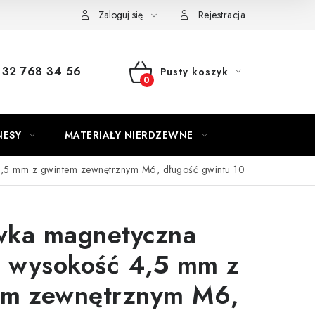
Zaloguj się
Rejestracja
32 768 34 56
Pusty koszyk
KOSZYK
NESY
MATERIAŁY NIERDZEWNE
4,5 mm z gwintem zewnętrznym M6, długość gwintu 10
wka magnetyczna
x wysokość 4,5 mm z
em zewnętrznym M6,