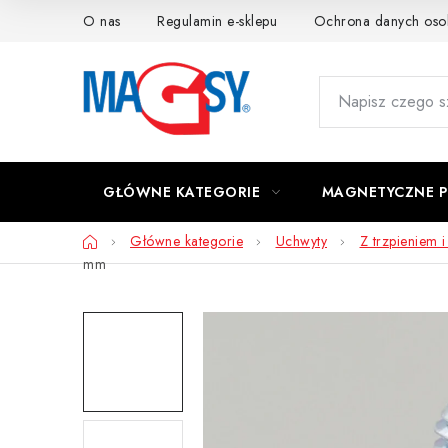
Przejść
O nas
Regulamin e-sklepu
Ochrona danych os
do
treści
GŁÓWNE KATEGORIE
MAGNETYCZNE 
Home
Główne kategorie
Uchwyty
Z trzpieniem 
mm