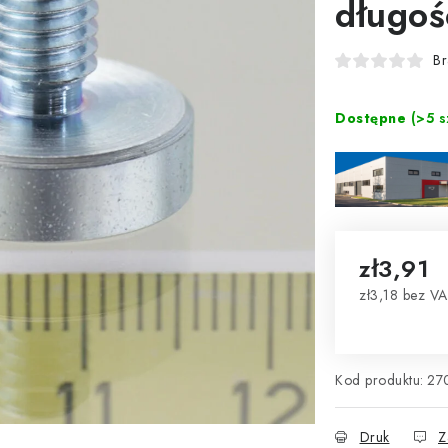
długoś
Br
Dostępne
(>5 s
zł3,91
zł3,18 bez V
Cena jednos
Kod produktu:
27
Druk
Z