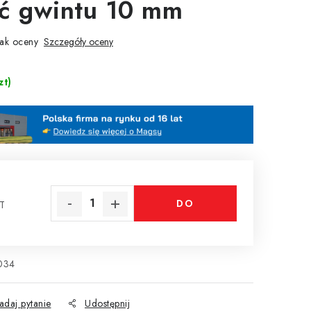
ć gwintu 10 mm
ak oceny
Szczegóły oceny
zt)
DO
AT
tkowa:
KOSZYKA
034
adaj pytanie
Udostępnij