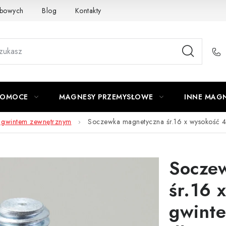
obowych
Blog
Kontakty
Odstąpienie od umowy
POMOCE
MAGNESY PRZEMYSŁOWE
INNE MAG
i gwintem zewnętrznym
Soczewka magnetyczna śr.16 x wysokość 
Socze
śr.16 
gwint