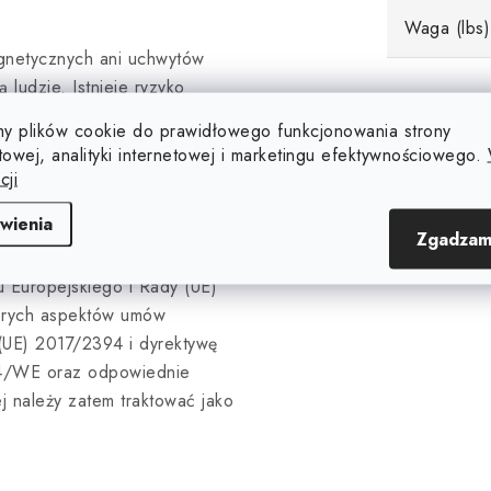
Waga (lbs)
gnetycznych ani uchwytów
ludzie. Istnieje ryzyko
aczenie produktu. Podane
y plików cookie do prawidłowego funkcjonowania strony
nym warunkom środowiska
towej, analityki internetowej i marketingu efektywnościowego.
ilku czynników, takich jak
cji
 albo są szacunkami lub
wienia
cy, ale nie są opisami
Zgadzam
rlamentu Europejskiego i
u Europejskiego i Rady (UE)
tórych aspektów umów
(UE) 2017/2394 i dyrektywę
4/WE oraz odpowiednie
j należy zatem traktować jako