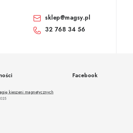
sklep
@
magsy.pl
32 768 34 56
ności
Facebook
agię kieszeni magnetycznych
2025