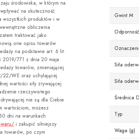
dzaju środowiska, w którym na
ą wpływać na skuteczność
Gwint M
a wszystkich produktów i w
 wewnętrzne obliczenia
Odporność
zatem traktować jako
anowią one opisu towarów
Oznaczeni
aży na podstawie art. 6 lit.
E) 2019/771 z dnia 20 maja
Siła oderw
edaży towarów, zmieniającej
9/22/WE oraz uchylającej
Siła oderw
ej wartości siły zrywającej
adzenie rzeczywistego
Średnica 
drywającej nie są dla Ciebie
m wartościom, możesz
Typ
 30 dni na warunkach
owaru/
i zakupić silniejszy
Waga (g)
ia towarów, po czym