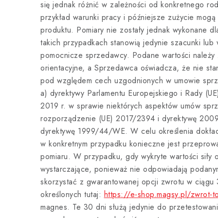
się jednak różnić w zależności od konkretnego ro
przykład warunki pracy i późniejsze zużycie mog
produktu. Pomiary nie zostały jednak wykonane dl
takich przypadkach stanowią jedynie szacunki lub
pomocnicze sprzedawcy. Podane wartości należy 
orientacyjne, a Sprzedawca oświadcza, że nie st
pod względem cech uzgodnionych w umowie sprzed
a) dyrektywy Parlamentu Europejskiego i Rady (U
2019 r. w sprawie niektórych aspektów umów sprz
rozporządzenie (UE) 2017/2394 i dyrektywę 200
dyrektywę 1999/44/WE. W celu określenia dokładn
w konkretnym przypadku konieczne jest przeprow
pomiaru. W przypadku, gdy wykryte wartości siły o
wystarczające, ponieważ nie odpowiadają podany
skorzystać z gwarantowanej opcji zwrotu w ciągu
określonych tutaj:
https://e-shop.magsy.pl/zwrot-t
magnes. Te 30 dni służą jedynie do przetestowan