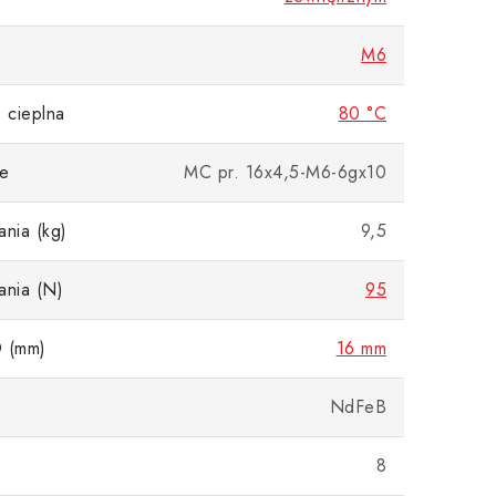
M6
 cieplna
80 °C
e
MC pr. 16x4,5-M6-6gx10
ania (kg)
9,5
ania (N)
95
D (mm)
16 mm
NdFeB
8