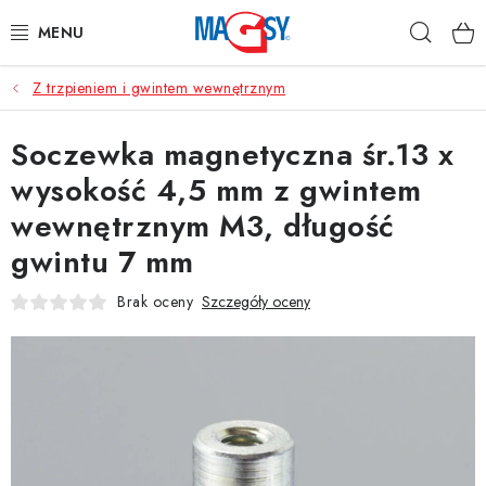
Przejść
Szuka
do
treści
Z trzpieniem i gwintem wewnętrznym
GŁÓWNE KATEGORIE
Soczewka magnetyczna śr.13 x
MAGNETYCZNE POMOCE
wysokość 4,5 mm z gwintem
MAGNESY PRZEMYSŁOWE
wewnętrznym M3, długość
gwintu 7 mm
INNE MAGNESY
Brak oceny
Szczegóły oceny
MATERIAŁY NIERDZEWNE
O nas
Regulamin e-sklepu
Ochrona danych osobowych
Blog
Kontakty
Odstąpienie od umowy