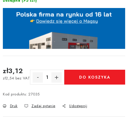
(>5 szt)
Dostępne
zł3,12
DO KOSZYKA
zł2,54 bez VAT
Cena jednostkowa:
Kod produktu:
27035
Druk
Zadaj pytanie
Udostępnij