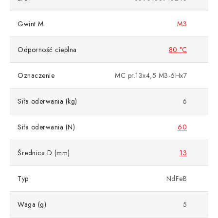
Gwint M
M3
Odporność cieplna
80 °C
Oznaczenie
MC pr.13x4,5 M3-6Hx7
Siła oderwania (kg)
6
Siła oderwania (N)
60
Średnica D (mm)
13
Typ
NdFeB
Waga (g)
5