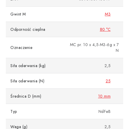
Gwint M
M3
Odporność cieplna
80 °C
MC pr. 10 x 4,5-M3-6g x 7
Oznaczenie
N
Siła oderwania (kg)
2,5
Siła oderwania (N)
25
Średnica D (mm)
10 mm
Typ
NdFeB
Waga (g)
2,5