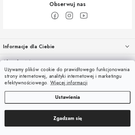
S
t
Informacje dla Ciebie
o
p
O nas
Aktualności
k
Używamy plików cookie do prawidłowego funkcjonowania
Regulamin e-sklepu
a
Odkryj magię kieszeni magnetycznych
strony internetowej, analityki internetowej i marketingu
Facebook
15.4.2025
Ochrona danych osobowych
efektywnościowego.
Więcej informacji
Blog
Ustawienia
Kontakty
Copyright 2026
Magsy.pl
. Wszystkie prawa zastrzeżone.
Edytuj ustawienia
Odstąpienie od Umowy
Zgadzam się
plików cookie
Opracował Shoptet