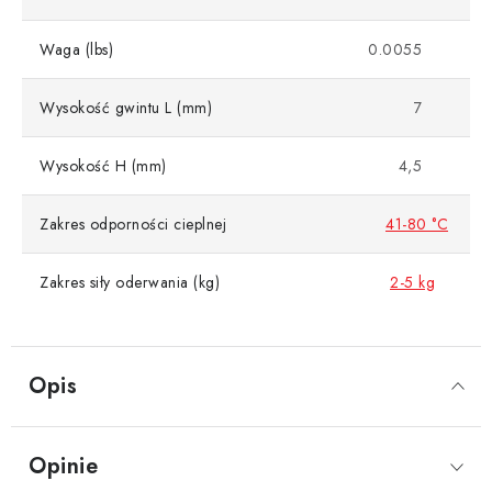
Waga (lbs)
0.0055
Wysokość gwintu L (mm)
7
Wysokość H (mm)
4,5
Zakres odporności cieplnej
41-80 °C
Zakres siły oderwania (kg)
2-5 kg
Opis
Opinie