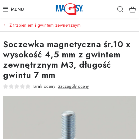
Przejść
Szuka
do
treści
Z trzpieniem i gwintem zewnętrznym
GŁÓWNE KATEGORIE
Soczewka magnetyczna śr.10 x
MAGNETYCZNE POMOCE
wysokość 4,5 mm z gwintem
MAGNESY PRZEMYSŁOWE
zewnętrznym M3, długość
gwintu 7 mm
INNE MAGNESY
Brak oceny
Szczegóły oceny
MATERIAŁY NIERDZEWNE
O nas
Regulamin e-sklepu
Ochrona danych osobowych
Blog
Kontakty
Odstąpienie od Umowy