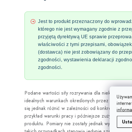
Jest to produkt przeznaczony do wprowad
którego nie jest wymagany zgodnie z prze
przyjętą dyrektywą UE sprawie przeprow
właściwości z tymi przepisami, obowiązek
(dostawca) nie jest zobowiązany do prze
zgodności, wystawienia deklaracji zgodno
zgodności.
Podane wartości siły rozrywania dla niektórych p
Używam
idealnych warunkach określonych przez środowisk
interne
się jednak różnić w zależności od konkretnego ro
informa
przykład warunki pracy i późniejsze zużycie mog
Usta
produktu. Pomiary nie zostały jednak wykonane dl
takich przypadkach stanowią jedynie szacunki lub