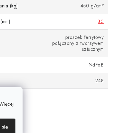
ania (kg)
450 g/cm²
 (mm)
30
proszek ferrytowy
połączony z tworzywem
sztucznym
NdFeB
248
Więcej
 się