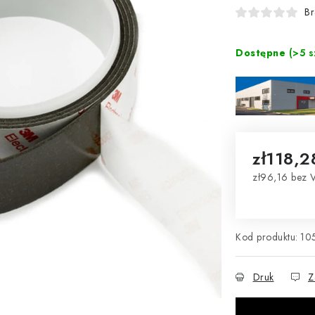
Br
Dostępne
(>5 s
zł118,2
zł96,16 bez 
Cena jednos
Kod produktu:
10
Druk
Z