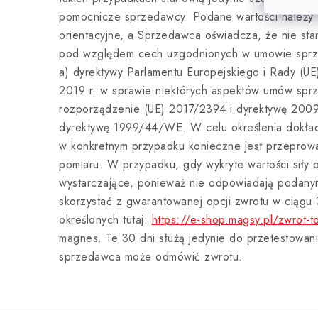
pomocnicze sprzedawcy. Podane wartości należy 
orientacyjne, a Sprzedawca oświadcza, że nie st
pod względem cech uzgodnionych w umowie sprzed
a) dyrektywy Parlamentu Europejskiego i Rady (U
2019 r. w sprawie niektórych aspektów umów sprz
rozporządzenie (UE) 2017/2394 i dyrektywę 200
dyrektywę 1999/44/WE. W celu określenia dokładn
w konkretnym przypadku konieczne jest przeprow
pomiaru. W przypadku, gdy wykryte wartości siły o
wystarczające, ponieważ nie odpowiadają podany
skorzystać z gwarantowanej opcji zwrotu w ciągu
określonych tutaj:
https://e-shop.magsy.pl/zwrot-t
magnes. Te 30 dni służą jedynie do przetestowan
sprzedawca może odmówić zwrotu.