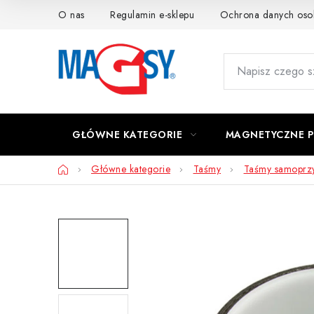
Przejść
O nas
Regulamin e-sklepu
Ochrona danych os
do
treści
GŁÓWNE KATEGORIE
MAGNETYCZNE 
Home
Główne kategorie
Taśmy
Taśmy samoprz