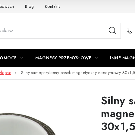
obowych
Blog
Kontakty
Odstąpienie od Umowy
POMOCE
MAGNESY PRZEMYSŁOWE
INNE MAG
ylepne
Silny samoprzylepny pasek magnetyczny neodymowy 30x1,
Silny 
magne
30x1,