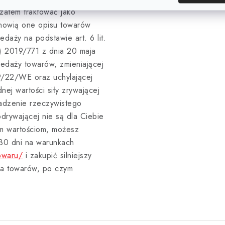
zatem traktować jako
anowią one opisu towarów
aży na podstawie art. 6 lit.
E) 2019/771 z dnia 20 maja
edaży towarów, zmieniającej
9/22/WE oraz uchylającej
ej wartości siły zrywającej
adzenie rzeczywistego
drywającej nie są dla Ciebie
m wartościom, możesz
 30 dni na warunkach
owaru/
i zakupić silniejszy
ia towarów, po czym