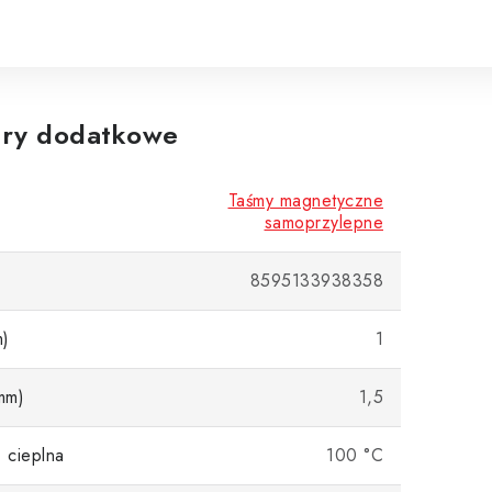
ry dodatkowe
Taśmy magnetyczne
samoprzylepne
8595133938358
m)
1
mm)
1,5
 cieplna
100 °C