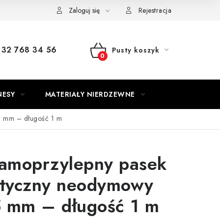
Zaloguj się
Rejestracja
32 768 34 56
Pusty koszyk
KOSZYK
NESY
MATERIAŁY NIERDZEWNE
5 mm – długość 1 m
samoprzylepny pasek
tyczny neodymowy
5 mm – długość 1 m