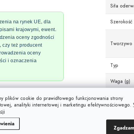
Siła oderw
Szerokość
zenia na rynek UE, dla
pisami krajowymi, ewent.
adzenia oceny zgodności
Tworzywo
, czy też producent
prowadzenia oceny
ści i oznaczenia
Typ
Waga (g)
roduktów zostały zmierzone w
y plików cookie do prawidłowego funkcjonowania strony
o testowe. Wartości te mogą
towej, analityki internetowej i marketingu efektywnościowego.
dzaju środowiska, w którym na
cji
ą wpływać na skuteczność
wienia
a wszystkich produktów i w
Zgadzam
 wewnętrzne obliczenia