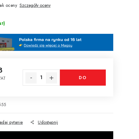
ak oceny
Szczegóły oceny
zt)
8
DO
VAT
tkowa:
KOSZYKA
555
adaj pytanie
Udostępnij