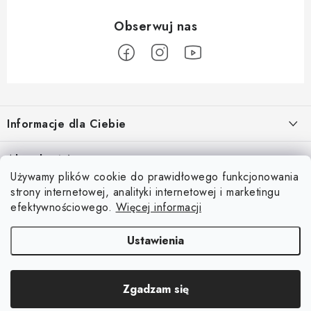
S
t
Informacje dla Ciebie
o
p
O nas
Aktualności
k
Używamy plików cookie do prawidłowego funkcjonowania
Regulamin e-sklepu
a
Odkryj magię kieszeni magnetycznych
strony internetowej, analityki internetowej i marketingu
Facebook
15.4.2025
Ochrona danych osobowych
efektywnościowego.
Więcej informacji
Blog
Ustawienia
Kontakty
Copyright 2026
Magsy.pl
. Wszystkie prawa zastrzeżone.
Edytuj ustawienia
Odstąpienie od umowy
Zgadzam się
plików cookie
Opracował Shoptet