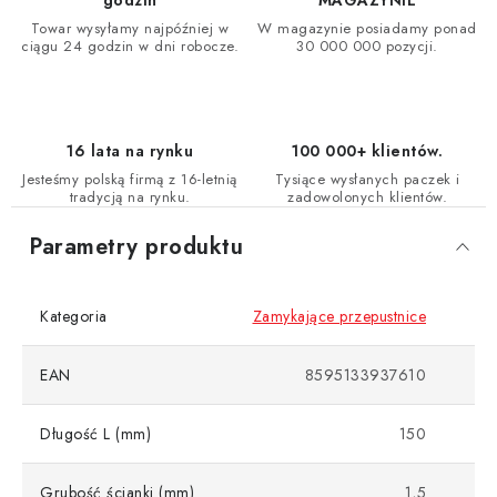
godzin
MAGAZYNIE
Towar wysyłamy najpóźniej w
W magazynie posiadamy ponad
ciągu 24 godzin w dni robocze.
30 000 000 pozycji.
16 lata na rynku
100 000+ klientów.
Jesteśmy polską firmą z 16-letnią
Tysiące wysłanych paczek i
tradycją na rynku.
zadowolonych klientów.
Parametry produktu
Kategoria
Zamykające przepustnice
EAN
8595133937610
Długość L (mm)
150
Grubość ścianki (mm)
1,5