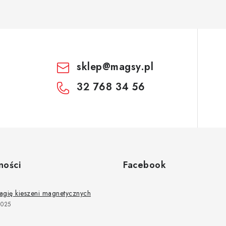
sklep
@
magsy.pl
32 768 34 56
ności
Facebook
agię kieszeni magnetycznych
2025