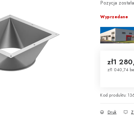
Pozycja zosta
Wyprzedane
zł1 280
zł1 040,74 b
Cena jednos
Kod produktu:
13
Druk
Z