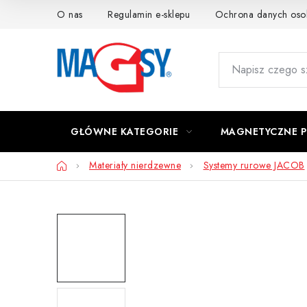
Przejść
O nas
Regulamin e-sklepu
Ochrona danych os
do
treści
GŁÓWNE KATEGORIE
MAGNETYCZNE 
Home
Materiały nierdzewne
Systemy rurowe JACOB