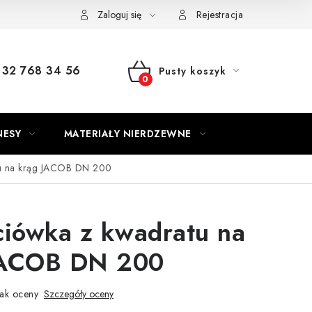
Zaloguj się
Rejestracja
32 768 34 56
Pusty koszyk
KOSZYK
NESY
MATERIAŁY NIERDZEWNE
tu na krąg JACOB DN 200
ciówka z kwadratu na
JACOB DN 200
ak oceny
Szczegóły oceny