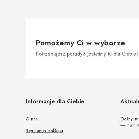
Pomożemy Ci w wyborze
Potrzebujesz porady? Jesteśmy tu dla Ciebie!
S
t
Informacje dla Ciebie
Aktual
o
p
O nas
Odkryj m
15.4.
k
Regulamin e-sklepu