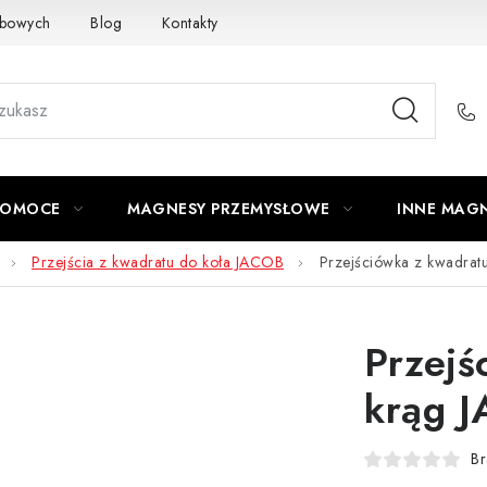
obowych
Blog
Kontakty
Odstąpienie od Umowy
POMOCE
MAGNESY PRZEMYSŁOWE
INNE MAG
Przejścia z kwadratu do koła JACOB
Przejściówka z kwadra
Przejś
krąg 
Br