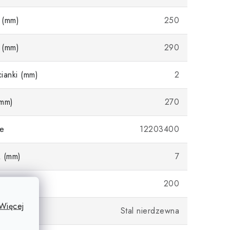
 (mm)
250
 (mm)
290
ianki (mm)
2
(mm)
270
e
12203400
A (mm)
7
D (mm)
200
Więcej
Stal nierdzewna