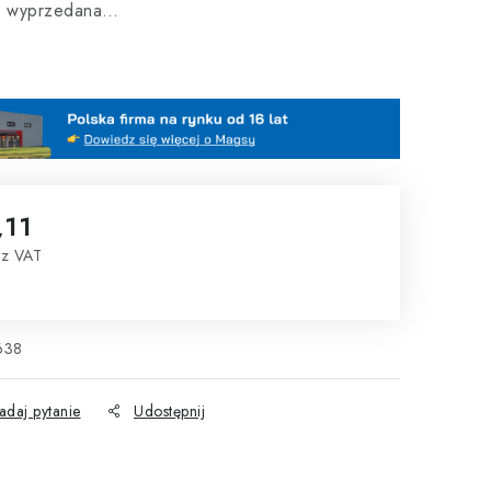
ła wyprzedana…
,11
ez VAT
tkowa:
638
adaj pytanie
Udostępnij