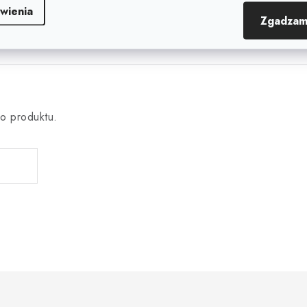
wienia
Zgadzam
o produktu.