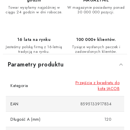
godzin
MAGAZYNIE
Towar wysyłamy najpóźniej w
W magazynie posiadamy ponad
ciągu 24 godzin w dni robocze.
30 000 000 pozycji.
16 lata na rynku
100 000+ klientów.
Jesteśmy polską firmą z 16-letnią
Tysiące wysłanych paczek i
tradycją na rynku.
zadowolonych klientów.
Parametry produktu
Przejścia z kwadratu do
Kategoria
koła JACOB
EAN
8595133917834
Długość A (mm)
120