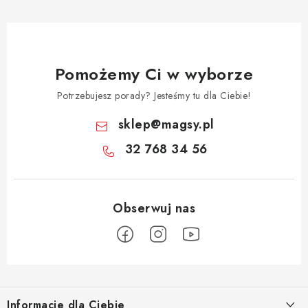
Pomożemy Ci w wyborze
Potrzebujesz porady? Jesteśmy tu dla Ciebie!
sklep
@
magsy.pl
32 768 34 56
S
t
Informacje dla Ciebie