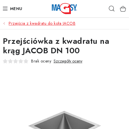
Przejść
Szuka
do
treści
Przejścia z kwadratu do koła JACOB
GŁÓWNE KATEGORIE
Przejściówka z kwadratu na
MAGNETYCZNE POMOCE
krąg JACOB DN 100
MAGNESY PRZEMYSŁOWE
Brak oceny
Szczegóły oceny
INNE MAGNESY
MATERIAŁY NIERDZEWNE
O nas
Regulamin e-sklepu
Ochrona danych osobowych
Blog
Kontakty
Odstąpienie od umowy