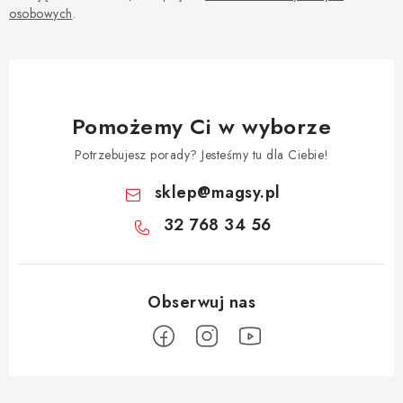
osobowych
.
Pomożemy Ci w wyborze
Potrzebujesz porady? Jesteśmy tu dla Ciebie!
sklep
@
magsy.pl
32 768 34 56
S