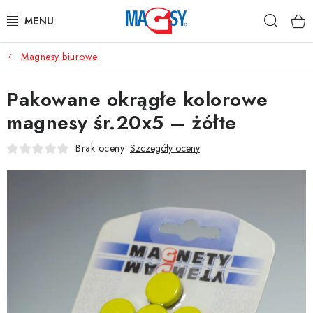
Przejść
Szuka
do
treści
Magnesy biurowe
GŁÓWNE KATEGORIE
Pakowane okrągłe kolorowe
MAGNETYCZNE POMOCE
magnesy śr.20x5 – żółte
MAGNESY PRZEMYSŁOWE
Brak oceny
Szczegóły oceny
INNE MAGNESY
MATERIAŁY NIERDZEWNE
O nas
Regulamin e-sklepu
Ochrona danych osobowych
Blog
Kontakty
Odstąpienie od umowy