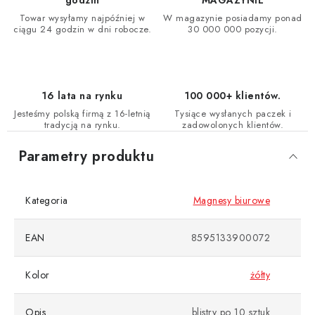
godzin
MAGAZYNIE
Towar wysyłamy najpóźniej w
W magazynie posiadamy ponad
ciągu 24 godzin w dni robocze.
30 000 000 pozycji.
16 lata na rynku
100 000+ klientów.
Jesteśmy polską firmą z 16-letnią
Tysiące wysłanych paczek i
tradycją na rynku.
zadowolonych klientów.
Parametry produktu
Kategoria
Magnesy biurowe
EAN
8595133900072
Kolor
żółty
Opis
blistry po 10 sztuk