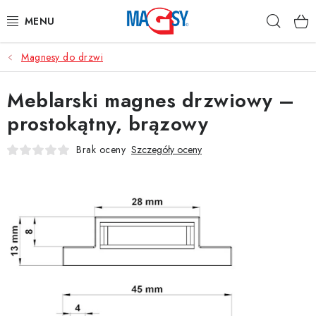
Przejść
Szuka
do
treści
Magnesy do drzwi
GŁÓWNE KATEGORIE
Meblarski magnes drzwiowy –
MAGNETYCZNE POMOCE
prostokątny, brązowy
MAGNESY PRZEMYSŁOWE
Brak oceny
Szczegóły oceny
INNE MAGNESY
MATERIAŁY NIERDZEWNE
O nas
Regulamin e-sklepu
Ochrona danych osobowych
Blog
Kontakty
Odstąpienie od Umowy