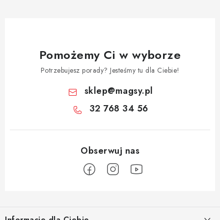
Pomożemy Ci w wyborze
Potrzebujesz porady? Jesteśmy tu dla Ciebie!
sklep
@
magsy.pl
32 768 34 56
S
t
Informacje dla Ciebie