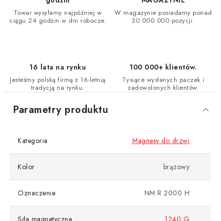
godzin
MAGAZYNIE
Towar wysyłamy najpóźniej w
W magazynie posiadamy ponad
ciągu 24 godzin w dni robocze.
30 000 000 pozycji.
16 lata na rynku
100 000+ klientów.
Jesteśmy polską firmą z 16-letnią
Tysiące wysłanych paczek i
tradycją na rynku.
zadowolonych klientów.
Parametry produktu
Kategoria
Magnesy do drzwi
Kolor
brązowy
Oznaczenie
NM R 2000 H
Siła magnetyczna
1240 G