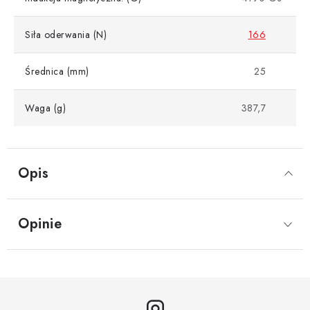
Siła oderwania (N)
166
Średnica (mm)
25
Waga (g)
387,7
Opis
Opinie