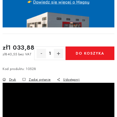
zł1 033,88
DO KOSZYKA
zł840,55 bez VAT
Cena jednostkowa:
Kod produktu:
10528
Druk
Zadaj pytanie
Udostępnij