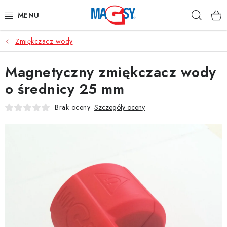
Przejść
Szuka
do
treści
Zmiękczacz wody
GŁÓWNE KATEGORIE
Magnetyczny zmiękczacz wody
MAGNETYCZNE POMOCE
o średnicy 25 mm
MAGNESY PRZEMYSŁOWE
Brak oceny
Szczegóły oceny
INNE MAGNESY
MATERIAŁY NIERDZEWNE
O nas
Regulamin e-sklepu
Ochrona danych osobowych
Blog
Kontakty
Odstąpienie od umowy