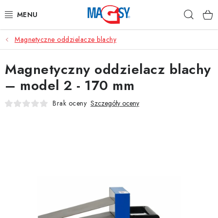
Przejść
Szuka
do
treści
Magnetyczne oddzielacze blachy
GŁÓWNE KATEGORIE
Magnetyczny oddzielacz blachy
MAGNETYCZNE POMOCE
– model 2 - 170 mm
MAGNESY PRZEMYSŁOWE
Brak oceny
Szczegóły oceny
INNE MAGNESY
MATERIAŁY NIERDZEWNE
O nas
Regulamin e-sklepu
Ochrona danych osobowych
Blog
Kontakty
Odstąpienie od umowy