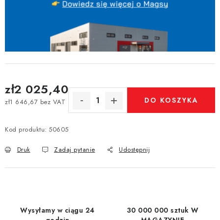
zł2 025,40
DO KOSZYKA
zł1 646,67 bez VAT
Cena jednostkowa:
Kod produktu:
50605
Druk
Zadaj pytanie
Udostępnij
Wysyłamy w ciągu 24
30 000 000 sztuk W