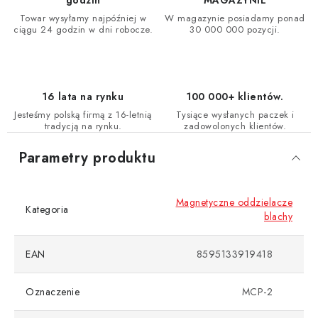
godzin
MAGAZYNIE
Towar wysyłamy najpóźniej w
W magazynie posiadamy ponad
ciągu 24 godzin w dni robocze.
30 000 000 pozycji.
16 lata na rynku
100 000+ klientów.
Jesteśmy polską firmą z 16-letnią
Tysiące wysłanych paczek i
tradycją na rynku.
zadowolonych klientów.
Parametry produktu
Magnetyczne oddzielacze
Kategoria
blachy
EAN
8595133919418
Oznaczenie
MCP-2