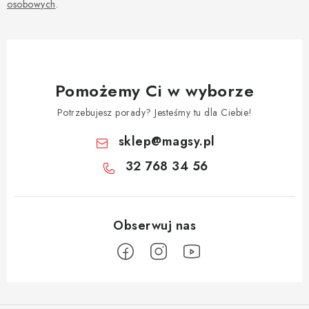
osobowych
.
Pomożemy Ci w wyborze
Potrzebujesz porady? Jesteśmy tu dla Ciebie!
sklep
@
magsy.pl
32 768 34 56
S