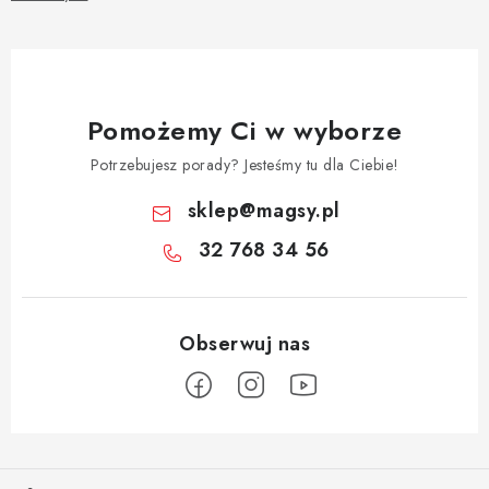
Pomożemy Ci w wyborze
Potrzebujesz porady? Jesteśmy tu dla Ciebie!
sklep
@
magsy.pl
32 768 34 56
S
t